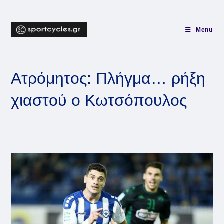
Skip
to
content
Menu
Ατρόμητος: Πλήγμα… ρήξη
χιαστού ο Κωτσόπουλος