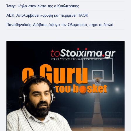
Ίντερ: Ψηλά στην λίστα της ο Κουλιεράκης
ΑΕΚ: Απολαμβάνει κορυφή και περιμένει ΠΑΟΚ
Παναθηναϊκός: Διάβασε άψογα τον Ολυμπιακό, πήρε το διπλό