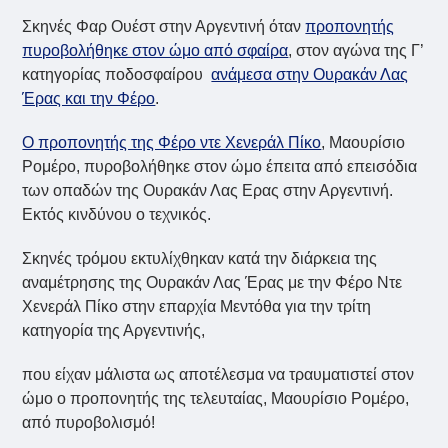
Σκηνές Φαρ Ουέστ στην Αργεντινή όταν
προπονητής
πυροβολήθηκε στον ώμο από σφαίρα
, στον αγώνα της Γ’
κατηγορίας ποδοσφαίρου
ανάμεσα στην Ουρακάν Λας
Έρας και την Φέρο
.
Ο προπονητής της Φέρο ντε Χενεράλ Πίκο
, Μαουρίσιο
Ρομέρο, πυροβολήθηκε στον ώμο έπειτα από επεισόδια
των οπαδών της Ουρακάν Λας Ερας στην Αργεντινή.
Εκτός κινδύνου ο τεχνικός.
Σκηνές τρόμου εκτυλίχθηκαν κατά την διάρκεια της
αναμέτρησης της Ουρακάν Λας Έρας με την Φέρο Ντε
Χενεράλ Πίκο στην επαρχία Μεντόθα για την τρίτη
κατηγορία της Αργεντινής,
που είχαν μάλιστα ως αποτέλεσμα να τραυματιστεί στον
ώμο ο προπονητής της τελευταίας, Μαουρίσιο Ρομέρο,
από πυροβολισμό!