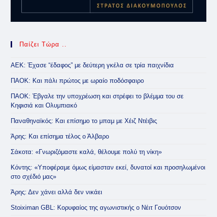
Παίζει Τώρα ..
ΑΕΚ: Έχασε “έδαφος” με δεύτερη γκέλα σε τρία παιχνίδια
ΠΑΟΚ: Και πάλι πρώτος με ωραίο ποδόσφαιρο
ΠΑΟΚ: Έβγαλε την υποχρέωση και στρέφει το βλέμμα του σε
Κηφισιά και Ολυμπιακό
Παναθηναϊκός: Και επίσημο το μπαμ με Χέιζ Ντέιβις
Άρης: Και επίσημα τέλος ο Άλβαρο
Σάκοτα: «Γνωριζόμαστε καλά, θέλουμε πολύ τη νίκη»
Κόντης: «Υποφέραμε όμως είμασταν εκεί, δυνατοί και προσηλωμένοι
στο σχέδιό μας»
Άρης: Δεν χάνει αλλά δεν νικάει
Stoiximan GBL: Κορυφαίος της αγωνιστικής ο Νέιτ Γουότσον