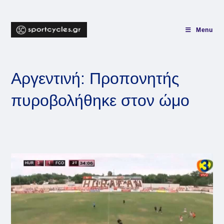
Skip
to
content
Menu
Αργεντινή: Προπονητής
πυροβολήθηκε στον ώμο