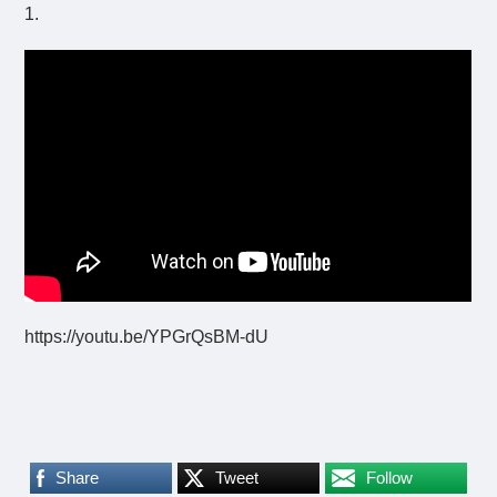
1.
https://youtu.be/YPGrQsBM-dU
Share
Tweet
Follow