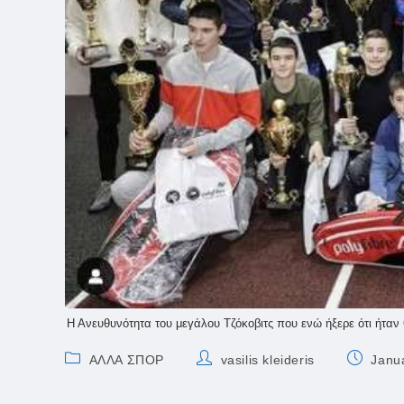
Η Ανευθυνότητα του μεγάλου Τζόκοβιτς που ενώ ήξερε ότι ήταν 
Post
Post
Post
ΑΛΛΑ ΣΠΟΡ
vasilis kleideris
Janu
category:
author:
published