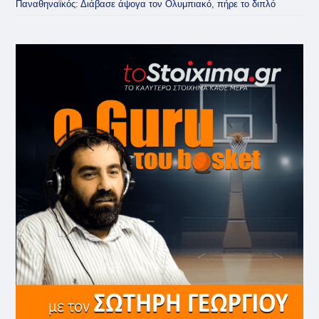
Παναθηναϊκός: Διάβασε άψογα τον Ολυμπιακό, πήρε το διπλό