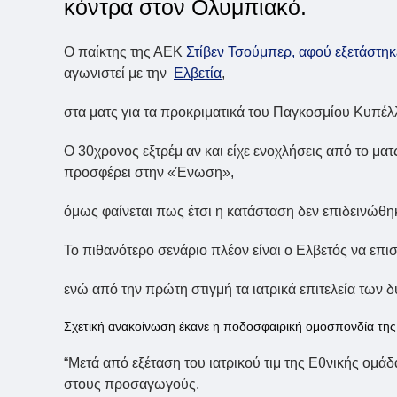
κόντρα στον Ολυμπιακό.
Ο παίκτης της ΑΕΚ
Στίβεν Τσούμπερ, αφού εξετάστη
αγωνιστεί με την
Ελβετία
,
στα ματς για τα προκριματικά του Παγκοσμίου Κυπέλλ
Ο 30χρονος εξτρέμ αν και είχε ενοχλήσεις από το ματ
προσφέρει στην «Ένωση»,
όμως φαίνεται πως έτσι η κατάσταση δεν επιδεινώθη
Το πιθανότερο σενάριο πλέον είναι ο Ελβετός να επι
ενώ από την πρώτη στιγμή τα ιατρικά επιτελεία των 
Σχετική ανακοίνωση έκανε η ποδοσφαιρική ομοσπονδία της 
“Μετά από εξέταση του ιατρικού τιμ της Εθνικής ομά
στους προσαγωγούς.