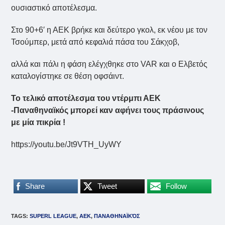
ουσιαστικό αποτέλεσμα.
Στο 90+6′ η ΑΕΚ βρήκε και δεύτερο γκολ, εκ νέου με τον
Τσούμπερ, μετά από κεφαλιά πάσα του Σάκχοβ,
αλλά και πάλι η φάση ελέγχθηκε στο VAR και ο Ελβετός
καταλογίστηκε σε θέση οφσάιντ.
Το τελικό αποτέλεσμα του ντέρμπι ΑΕΚ
-Παναθηναϊκός μπορεί καν αφήνει τους πράσινους
με μία πικρία !
https://youtu.be/Jt9VTH_UyWY
Share
Tweet
Follow
TAGS
:
SUPERL LEAGUE
,
ΑΕΚ
,
ΠΑΝΑΘΗΝΑΪΚΌΣ