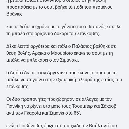
η μπάλα έφτασε στον Αϊτόρ ο οποίος στην πρώτη
προσπάθεια με το σουτ βρήκε το πόδι του πεσμένου
Βράνιες
και σε δεύτερο χρόνο με το γόνατο του ο Ισπανός έστειλε
τη μπάλα στο οριζόντιο δοκάρι του Στάνκοβιτς.
Δέκα λεπτά αργότερα και πάλι ο Παλάσιος βρέθηκε σε
θέση βολής. Αρχικά ο Μαουρίσιο έκανε το σουτ με τη
μπάλα να μπλοκάρει στον Σιμάνσκι,
ο Αϊτόρ έδωσε στον Αργεντινό που έκανε το σουτ με τη
μπάλα να πηγαίνει στην εξωτερική πλευρά της εστίας του
Στάνκοβιτς.
Οι δύο προπονητές προχώρησαν σε αλλαγές με τον
Γιαννίκη να ρίχνει στο ματς τους Τσούμπερ και Σάκχοβ
αντί των Γκαρσία και Σιμάνκι στο 65′,
ενώ ο Γιοβάνοβιτς έριξε στο παιχνίδι τον Βιτάλ αντί του