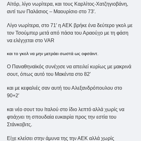
Αϊτόρ, λίγο νωρίτερα, και τους Καρλίτος-Χατζηγιοβάνη,
αντί των Παλάσιος – Μαουρίσιο στο 73′.
Λίγο νωρίτερα, στο 71′ η ΑΕΚ βρήκε ένα δεύτερο γκολ με
τον Τσούμπερ μετά από πάσα του Αραούχο με τη φάση
να ελέγχεται στο VAR
και το γκολ να μην μετράει σωστά ως οφσάιντ.
Ο Παναθηναϊκός συνέχισε να απειλεί κυρίως με μακρινά
σουτ, όπως αυτό του Μακέντα στο 82′
και με κεφαλιές σαν αυτή του Αλεξανδρόπουλου στο
90+2′
και νέο σουτ του Ιταλού στο ίδιο λεπτό αλλά χωρίς να
φτιάχνει τη σπουδαία ευκαιρία προς την εστία του
Στάνκοβιτς.
Είχε κλείσει στην άμυνα της την ΑΕΚ αλλά χωρίς