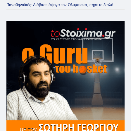
Παναθηναϊκός: Διάβασε άψογα τον Ολυμπιακό, πήρε το διπλό