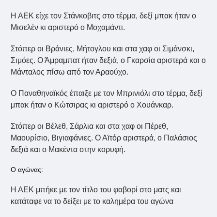
Η ΑΕΚ είχε τον Στάνκοβιτς στο τέρμα, δεξί μπακ ήταν ο
Μισελέν κι αριστερό ο Μοχαμάντι.
Στόπερ οι Βράνιες, Μήτογλου και στα χαφ οι Σιμάνσκι,
Σιμόες. Ο Άμραμπατ ήταν δεξιά, ο Γκαρσία αριστερά και ο
Μάνταλος πίσω από τον Αραούχο.
Ο Παναθηναϊκός έπαιξε με τον Μπρινιόλι στο τέρμα, δεξί
μπακ ήταν ο Κώτσιρας κι αριστερό ο Χουάνκαρ.
Στόπερ οι Βέλεθ, Σάρλια και στα χαφ οι Πέρεθ,
Μαουρίσιο, Βιγιαφάνιες. Ο Αϊτόρ αριστερά, ο Παλάσιος
δεξιά και ο Μακέντα στην κορυφή.
Ο αγώνας:
Η ΑΕΚ μπήκε με τον τίτλο του φαβορί στο ματς και
κατάταφε να το δείξει με το καλημέρα του αγώνα