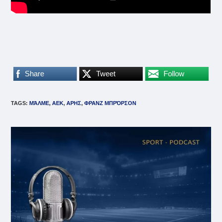
Share
Tweet
Follow
TAGS
:
MΆΛΜΕ
,
ΑΕΚ
,
ΑΡΗΣ
,
ΦΡΑΝΖ ΜΠΡΌΡΣΟΝ