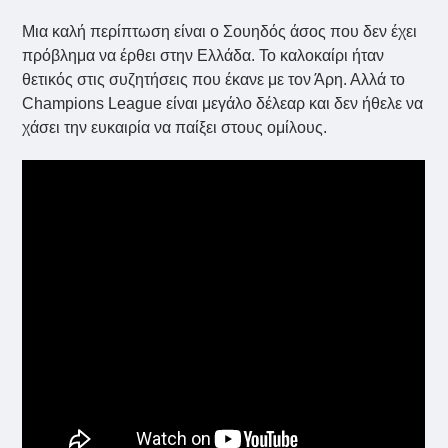
Μια καλή περίπτωση είναι ο Σουηδός άσος που δεν έχει
πρόβλημα να έρθει στην Ελλάδα. Το καλοκαίρι ήταν
θετικός στις συζητήσεις που έκανε με τον Άρη. Αλλά το
Champions League είναι μεγάλο δέλεαρ και δεν ήθελε να
χάσει την ευκαιρία να παίξει στους ομίλους.