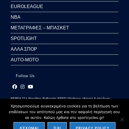
EUROLEAGUE
NBA
ΜΕΤΑΓΡΑΦΕΣ – ΜΠΑΣΚΕΤ
SPOTLIGHT
ΑΛΛΑ ΣΠΟΡ
AUTO-MOTO
Follow Us
Opens
Opens
Opens
ΚΕΘΕΑ 21+ |Αρμόδιος Ρυθμιστής ΕΕΕΠ | Κίνδυνος εθισμού & απώλειας
in
in
in
περιουσίας | Γραμμή βοήθειας ΚΕΘΕΑ: 2109237777 | Παίξε Υπεύθυνα
a
a
a
Χρησιμοποιούμε συγκεκριμένα cookies για τη βελτίωση των
new
new
new
επιδόσεων του ιστότοπού μας και την ασφαλή περιήγησή σου
tab
tab
tab
σε αυτόν. Καλώς ήρθατε στο sportcycles.gr!
ΔΈΧΟΜΑΙ
ΌΧΙ
PRIVACY POLICY