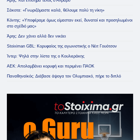
Άρης: Και επίσημα τέλος ο Άλβαρο
Σάκοτα: «Γνωριζόμαστε καλά, θέλουμε πολύ τη νίκη»
Κόντης: «Υποφέραμε όμως είμασταν εκεί, δυνατοί και προσηλωμένοι
στο σχέδιό μας»
Άρης: Δεν χάνει αλλά δεν νικάει
Stoiximan GBL: Κορυφαίος της αγωνιστικής ο Νέιτ Γουότσον
Ίντερ: Ψηλά στην λίστα της ο Κουλιεράκης
ΑΕΚ: Απολαμβάνει κορυφή και περιμένει ΠΑΟΚ
Παναθηναϊκός: Διάβασε άψογα τον Ολυμπιακό, πήρε το διπλό