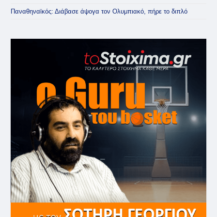
Παναθηναϊκός: Διάβασε άψογα τον Ολυμπιακό, πήρε το διπλό