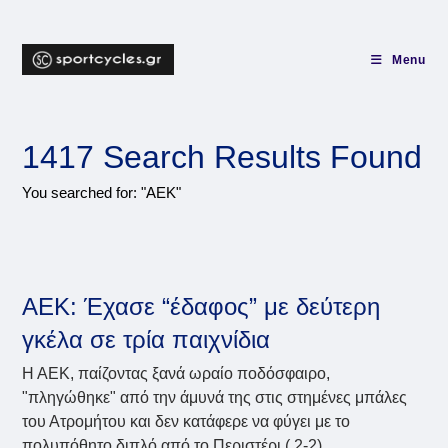
Skip
to
content
Menu
1417
Search Results Found
You searched for: "ΑΕΚ"
ΑΕΚ: Έχασε “έδαφος” με δεύτερη
γκέλα σε τρία παιχνίδια
Η ΑΕΚ, παίζοντας ξανά ωραίο ποδόσφαιρο,
"πληγώθηκε" από την άμυνά της στις στημένες μπάλες
του Ατρομήτου και δεν κατάφερε να φύγει με το
πολυπόθητο διπλό από το Περιστέρι ( 2-2).…