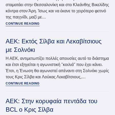
σταματάει στην Θεσσαλονίκη και στο Κλεάνθης Βικελίδης
κόντρα στον Άρη. Ίσως και να έκανε το χειρότερο φετινό
της παιχνίδι, μαζί με…
ΑΕΚ:
CONTINUE READING
Έπεσε
απότομα
μετά
ΑΕΚ: Εκτός Σίλβα και Λεκαβίτσιους
τις
με Σολνόκι
γιορτές-
ισοπαλία
Η ΑΕΚ, αντιμετωπίζει πολλές απουσίες αυτό το διάστημα
με
και έτσι εξηγείται η αγωνιστική "κοιλιά" που έχει κάνει.
Άρη
Έτσι, η Ένωση θα αγωνιστεί απέναντι στη Σολνόκι χωρίς
τους Κρις Σίλβα και Λούκας Λεκαβίτσιους,…
ΑΕΚ:
CONTINUE READING
Εκτός
Σίλβα
και
ΑΕΚ: Στην κορυφαία πεντάδα του
Λεκαβίτσιους
BCL ο Κρις Σίλβα
με
Σολνόκι