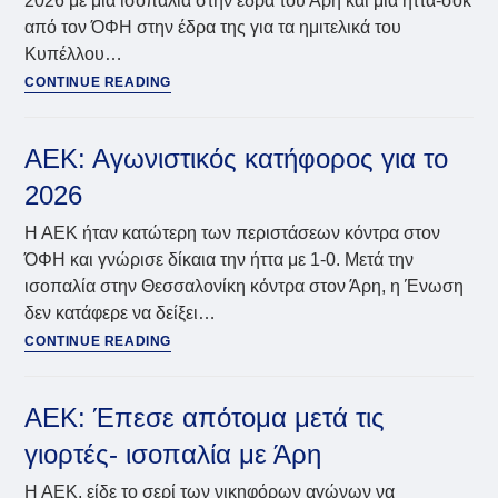
2026 με μία ισοπαλία στην έδρα του Άρη και μια ήττα-σοκ
από τον ΌΦΗ στην έδρα της για τα ημιτελικά του
Κυπέλλου…
ΑΕΚ:
CONTINUE READING
“Άστραψε”
και
“βρόντηξε”
ΑΕΚ: Αγωνιστικός κατήφορος για το
ο
2026
Ηλιόπουλος,
400.000
Η ΑΕΚ ήταν κατώτερη των περιστάσεων κόντρα στον
πρόστιμο
ΌΦΗ και γνώρισε δίκαια την ήττα με 1-0. Μετά την
στους
ισοπαλία στην Θεσσαλονίκη κόντρα στον Άρη, η Ένωση
παίκτες
δεν κατάφερε να δείξει…
ΑΕΚ:
CONTINUE READING
Αγωνιστικός
κατήφορος
για
ΑΕΚ: Έπεσε απότομα μετά τις
το
γιορτές- ισοπαλία με Άρη
2026
Η ΑΕΚ, είδε το σερί των νικηφόρων αγώνων να