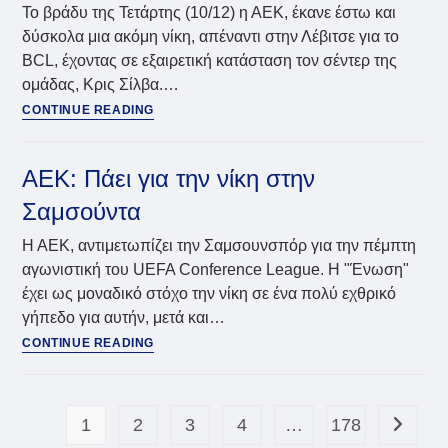
Το βράδυ της Τετάρτης (10/12) η ΑΕΚ, έκανε έστω και
δύσκολα μια ακόμη νίκη, απέναντι στην Λέβιτσε για το
BCL, έχοντας σε εξαιρετική κατάσταση τον σέντερ της
ομάδας, Κρις Σίλβα.…
ΑΕΚ:
CONTINUE READING
Στην
κορυφαία
πεντάδα
ΑΕΚ: Πάει για την νίκη στην
του
Σαμσούντα
BCL
ο
Η ΑΕΚ, αντιμετωπίζει την Σαμσουνσπόρ για την πέμπτη
Κρις
αγωνιστική του UEFA Conference League. Η "Ένωση"
Σίλβα
έχει ως μοναδικό στόχο την νίκη σε ένα πολύ εχθρικό
γήπεδο για αυτήν, μετά και…
ΑΕΚ:
CONTINUE READING
Πάει
για
την
1
2
νίκη
3
4
…
178
Go to th
στην