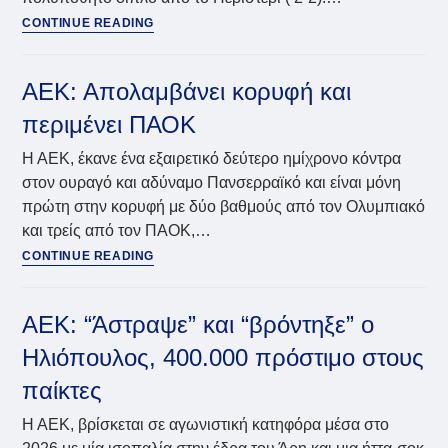
ΑΕΚ:
CONTINUE READING
Έχασε
“έδαφος”
με
ΑΕΚ: Απολαμβάνει κορυφή και
δεύτερη
περιμένει ΠΑΟΚ
γκέλα
σε
Η ΑΕΚ, έκανε ένα εξαιρετικό δεύτερο ημίχρονο κόντρα
τρία
στον ουραγό και αδύναμο Πανσερραϊκό και είναι μόνη
παιχνίδια
πρώτη στην κορυφή με δύο βαθμούς από τον Ολυμπιακό
και τρείς από τον ΠΑΟΚ,…
ΑΕΚ:
CONTINUE READING
Απολαμβάνει
κορυφή
και
ΑΕΚ: “Άστραψε” και “βρόντηξε” ο
περιμένει
Ηλιόπουλος, 400.000 πρόστιμο στους
ΠΑΟΚ
παίκτες
Η ΑΕΚ, βρίσκεται σε αγωνιστική κατηφόρα μέσα στο