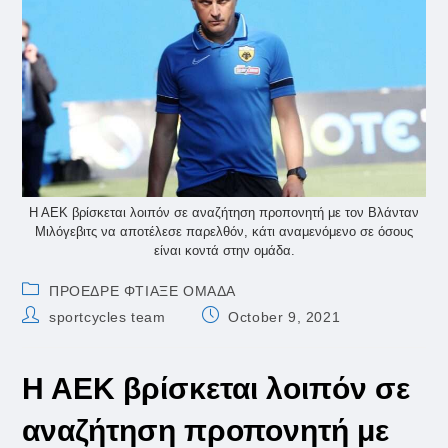
Η ΑΕΚ βρίσκεται λοιπόν σε αναζήτηση προπονητή με τον Βλάνταν
Μιλόγεβιτς να αποτέλεσε παρελθόν, κάτι αναμενόμενο σε όσους
είναι κοντά στην ομάδα.
Post
ΠΡΟΕΔΡΕ ΦΤΙΑΞΕ ΟΜΑΔΑ
category:
Post
Post
sportcycles team
October 9, 2021
author:
published:
Η ΑΕΚ βρίσκεται λοιπόν σε
αναζήτηση προπονητή με