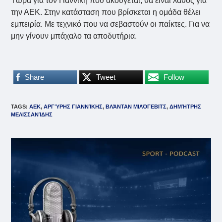
Τώρα για τον Γιαννίκη που ακούγεται, θα είναι λάθος για
την ΑΕΚ. Στην κατάσταση που βρίσκεται η ομάδα θέλει
εμπειρία. Με τεχνικό που να σεβαστούν οι παίκτες. Για να
μην γίνουν μπάχαλο τα αποδυτήρια.
Share
Tweet
Follow
TAGS
:
ΑΕΚ
,
ΑΡΓΎΡΗΣ ΓΙΑΝΝΊΚΗΣ
,
ΒΛΆΝΤΑΝ ΜΙΛΌΓΕΒΙΤΣ
,
ΔΗΜΉΤΡΗΣ
ΜΕΛΙΣΣΑΝΊΔΗΣ