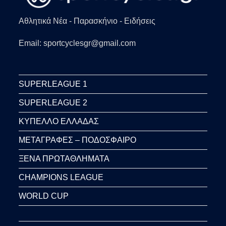
Αθλητικά Νέα - Παρασκήνιο - Ειδήσεις
Email: sportcyclesgr@gmail.com
SUPERLEAGUE 1
SUPERLEAGUE 2
ΚΥΠΕΛΛΟ ΕΛΛΑΔΑΣ
ΜΕΤΑΓΡΑΦΕΣ – ΠΟΔΟΣΦΑΙΡΟ
ΞΕΝΑ ΠΡΩΤΑΘΛΗΜΑΤΑ
CHAMPIONS LEAGUE
WORLD CUP