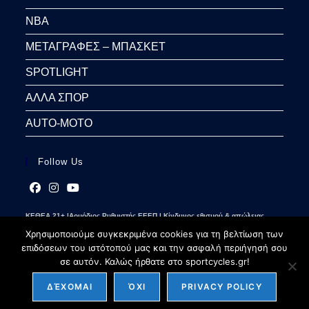
NBA
ΜΕΤΑΓΡΑΦΕΣ – ΜΠΑΣΚΕΤ
SPOTLIGHT
ΑΛΛΑ ΣΠΟΡ
AUTO-MOTO
Follow Us
Opens
Opens
Opens
ΚΕΘΕΑ 21+ |Αρμόδιος Ρυθμιστής ΕΕΕΠ | Κίνδυνος εθισμού & απώλειας
in
in
in
περιουσίας | Γραμμή βοήθειας ΚΕΘΕΑ: 2109237777 | Παίξε Υπεύθυνα
a
a
a
Χρησιμοποιούμε συγκεκριμένα cookies για τη βελτίωση των
new
new
new
επιδόσεων του ιστότοπού μας και την ασφαλή περιήγησή σου
tab
tab
tab
σε αυτόν. Καλώς ήρθατε στο sportcycles.gr!
ΔΈΧΟΜΑΙ
ΌΧΙ
PRIVACY POLICY
Copyright 2026 - sportcycles.gr