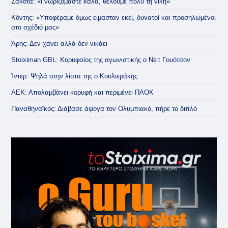
Σάκοτα: «Γνωριζόμαστε καλά, θέλουμε πολύ τη νίκη»
Κόντης: «Υποφέραμε όμως είμασταν εκεί, δυνατοί και προσηλωμένοι
στο σχέδιό μας»
Άρης: Δεν χάνει αλλά δεν νικάει
Stoiximan GBL: Κορυφαίος της αγωνιστικής ο Νέιτ Γουότσον
Ίντερ: Ψηλά στην λίστα της ο Κουλιεράκης
ΑΕΚ: Απολαμβάνει κορυφή και περιμένει ΠΑΟΚ
Παναθηναϊκός: Διάβασε άψογα τον Ολυμπιακό, πήρε το διπλό