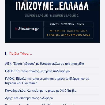
Παίζει Τώρα ..
ΑΕΚ: Έχασε “έδαφος” με δεύτερη γκέλα σε τρία παιχνίδια
ΠΑΟΚ: Και πάλι πρώτος με ωραίο ποδόσφαιρο
ΠΑΟΚ: Έβγαλε την υποχρέωση και στρέφει το βλέμμα του σε
Κηφισιά και Ολυμπιακό
Παναθηναϊκός: Και επίσημο το μπαμ με Χέιζ Ντέιβις
Άρης: Και επίσημα τέλος ο Άλβαρο