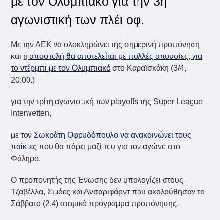
με τον Ολυμπιακό για την 3η
αγωνιστική των πλέι οφ.
Με την ΑΕΚ να ολοκληρώνει της σημερινή προπόνηση
και
η αποστολή θα αποτελείται με πολλές απουσίες, για
το ντέρμπι με τον Ολυμπιακό
στο Καραϊσκάκη (3/4,
20:00,)
για την τρίτη αγωνιστική των playoffs της Super League
Interwetten,
με τον
Σωκράτη Οφρυδόπουλο να ανακοινώνει τους
παίκτες
που θα πάρει μαζί του για τον αγώνα στο
Φάληρο.
Ο προπονητής της Ένωσης δεν υπολογίζει στους
Τζαβέλλα, Σιμόες και Ανσαριφάρντ που ακολούθησαν το
Σάββατο (2.4) ατομικό πρόγραμμα προπόνησης.