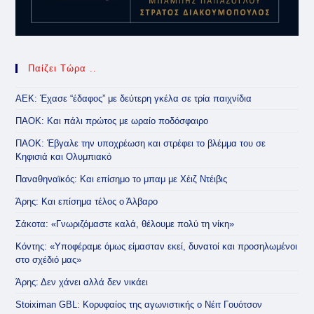
Παίζει Τώρα ..
ΑΕΚ: Έχασε “έδαφος” με δεύτερη γκέλα σε τρία παιχνίδια
ΠΑΟΚ: Και πάλι πρώτος με ωραίο ποδόσφαιρο
ΠΑΟΚ: Έβγαλε την υποχρέωση και στρέφει το βλέμμα του σε
Κηφισιά και Ολυμπιακό
Παναθηναϊκός: Και επίσημο το μπαμ με Χέιζ Ντέιβις
Άρης: Και επίσημα τέλος ο Άλβαρο
Σάκοτα: «Γνωριζόμαστε καλά, θέλουμε πολύ τη νίκη»
Κόντης: «Υποφέραμε όμως είμασταν εκεί, δυνατοί και προσηλωμένοι
στο σχέδιό μας»
Άρης: Δεν χάνει αλλά δεν νικάει
Stoiximan GBL: Κορυφαίος της αγωνιστικής ο Νέιτ Γουότσον