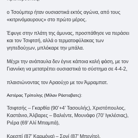
ο Τσούμπερ ήταν ουσιαστικά εκτός αγώνα, από τους
«κιτρινόμαυρους» στο πρώτο μέρος.
Έφυγε στην πλάτη της άμυνας, προσπάθησε να περάσει
και τον Τσιφτσή, αλλά ο τερματοφύλακας των
γηπεδούχων, μπλόκαρε την μπάλα.
Μέχρι την ανάπαυλα δεν έγινε κάποια καλή φάση, με τον
Γιαννίκη να μετατρέπει ουσιαστικά το σύστημα σε 4-4-2,
πλαισιώνοντας τον Αραούχο με τον Άμραμπατ.
Αστέρας Τρίπολης (Μίλαν Ράσταβατς):
Τσιφτσής – Γκαρθία (90’+4’ Τασουλής), Χριστόπουλος,
Καστάνιο, Άλβαρες – Βαλιέντε, Μουνάφο (70’ Ιγκλέσιας),
Ριέρα (69’ Αλί Μπαμπά),
Κρεσπί (87’ Καρμόνα) – Σονί (87’ Μπενίτο),