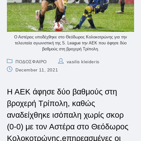
Ο Αστέρας υποδέχθηκε στο Θεόδωρος Κολοκοτρώνης για την
τελευταία αγωνιστική της S. League την ΑΕΚ που άφησε δύο
βαθμούς στη βροχερή Τρίπολη.
Post
Post
ΠΟΔΟΣΦΑΙΡΟ
vasilis kleideris
category:
author:
Post
December 11, 2021
published:
Η ΑΕΚ άφησε δύο βαθμούς στη
βροχερή Τρίπολη, καθώς
αναδείχθηκε ισόπαλη χωρίς σκορ
(0-0) με τον Αστέρα στο Θεόδωρος
Κολοκοτρώνης,eπηρεασμένες οι