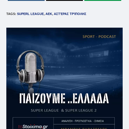
TAGS
:
SUPERL LEAGUE
,
ΑΕΚ
,
ΑΣΤΈΡΑΣ ΤΡΊΠΟΛΗΣ