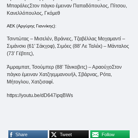
ΜπαράλεςΣτον πάγκο έμειναν Παπαδόπουλος, Πίτσου,
Κανελλόπουλος, Γκόμεθ
ΑΕΚ (Αργύρης Γιαννίκης):
Τσιντώτας – Μισελέν, Βράνιες, Τζαβέλλας Μοχαμαντί –
Σιμάνσκι (61’ Σάκχοφ), Σιμόες (88’ Λε Ταλέκ) – Μάνταλος
(73’ Γέβτιτς),
Άμραμπατ, Τσούμπερ (88’ Τάνκοβιτς) – ΑραούχοΣτον
πάγκο έμειναν Χατζηεμμανουήλ, Σβάρνας, Ρότα,
Μήτογλου, Χατζισαφί.
https://youtu.be/dD647ipqBWs
Share
Tweet
Follow