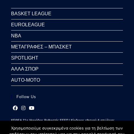
BASKET LEAGUE
EUROLEAGUE
NBA
ΜΕΤΑΓΡΑΦΕΣ – ΜΠΑΣΚΕΤ
SPOTLIGHT
ΑΛΛΑ ΣΠΟΡ
AUTO-MOTO
Follow Us
Opens
Opens
Opens
ΚΕΘΕΑ 21+ |Αρμόδιος Ρυθμιστής ΕΕΕΠ | Κίνδυνος εθισμού & απώλειας
in
in
in
περιουσίας | Γραμμή βοήθειας ΚΕΘΕΑ: 2109237777 | Παίξε Υπεύθυνα
a
a
a
Χρησιμοποιούμε συγκεκριμένα cookies για τη βελτίωση των
new
new
new