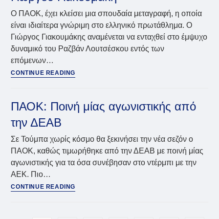
της
Ο ΠΑΟΚ, έχει κλείσει μια σπουδαία μεταγραφή, η οποία
3ης
είναι ιδιαίτερα γνώριμη στο ελληνικό πρωτάθλημα. Ο
αγωνιστικής
Γιώργος Γιακουμάκης αναμένεται να ενταχθεί στο έμψυχο
δυναμικό του Ραζβάν Λουτσέσκου εντός των
επόμενων…
ΠΑΟΚ:
CONTINUE READING
Η
αγωνιστική
ταυτότητα
ΠΑΟΚ: Ποινή μίας αγωνιστικής από
του
την ΔΕΑΒ
Γιώργου
Γιακουμάκη
Σε Τούμπα χωρίς κόσμο θα ξεκινήσει την νέα σεζόν ο
ΠΑΟΚ, καθώς τιμωρήθηκε από την ΔΕΑΒ με ποινή μίας
αγωνιστικής για τα όσα συνέβησαν στο ντέρμπι με την
ΑΕΚ. Πιο…
ΠΑΟΚ:
CONTINUE READING
Ποινή
μίας
αγωνιστικής