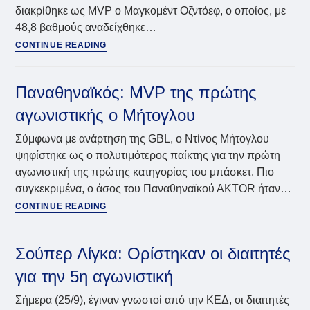
διακρίθηκε ως MVP ο Μαγκομέντ Οζντόεφ, ο οποίος, με
48,8 βαθμούς αναδείχθηκε…
Stoiximan
CONTINUE READING
Super
League:
Παίκτης
Παναθηναϊκός: MVP της πρώτης
της
αγωνιστικής ο Μήτογλου
αγωνιστικής
ο
Σύμφωνα με ανάρτηση της GBL, ο Ντίνος Μήτογλου
Οζντόεφ
ψηφίστηκε ως ο πολυτιμότερος παίκτης για την πρώτη
αγωνιστική της πρώτης κατηγορίας του μπάσκετ. Πιο
συγκεκριμένα, ο άσος του Παναθηναϊκού ΑKTOR ήταν…
Παναθηναϊκός:
CONTINUE READING
MVP
της
πρώτης
Σούπερ Λίγκα: Ορίστηκαν οι διαιτητές
αγωνιστικής
για την 5η αγωνιστική
ο
Μήτογλου
Σήμερα (25/9), έγιναν γνωστοί από την ΚΕΔ, οι διαιτητές