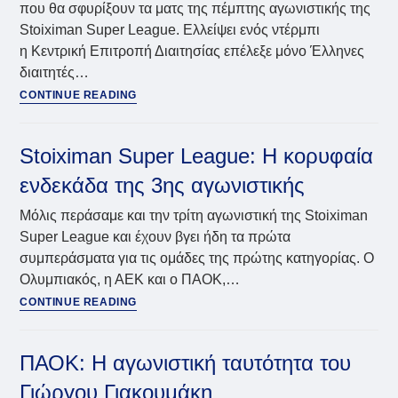
που θα σφυρίξουν τα ματς της πέμπτης αγωνιστικής της
Stoiximan Super League. Ελλείψει ενός ντέρμπι
η Κεντρική Επιτροπή Διαιτησίας επέλεξε μόνο Έλληνες
διαιτητές…
Σούπερ
CONTINUE READING
Λίγκα:
Ορίστηκαν
οι
Stoiximan Super League: Η κορυφαία
διαιτητές
ενδεκάδα της 3ης αγωνιστικής
για
την
Μόλις περάσαμε και την τρίτη αγωνιστική της Stoiximan
5η
Super League και έχουν βγει ήδη τα πρώτα
αγωνιστική
συμπεράσματα για τις ομάδες της πρώτης κατηγορίας. Ο
Ολυμπιακός, η ΑΕΚ και ο ΠΑΟΚ,…
Stoiximan
CONTINUE READING
Super
League:
Η
ΠΑΟΚ: Η αγωνιστική ταυτότητα του
κορυφαία
Γιώργου Γιακουμάκη
ενδεκάδα