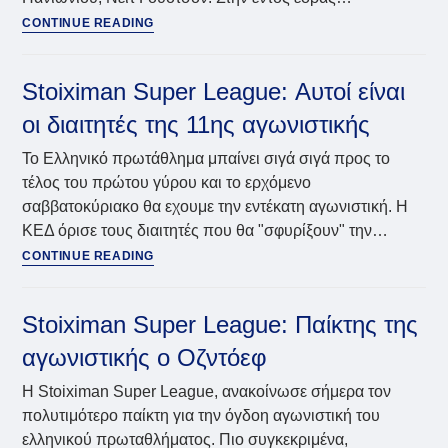
Stoiximan
CONTINUE READING
GBL:
Κορυφαίος
της
Stoiximan Super League: Αυτοί είναι
αγωνιστικής
οι διαιτητές της 11ης αγωνιστικής
ο
Νέιτ
Το Ελληνικό πρωτάθλημα μπαίνει σιγά σιγά προς το
Γουότσον
τέλος του πρώτου γύρου και το ερχόμενο
σαββατοκύριακο θα εχουμε την εντέκατη αγωνιστική. Η
ΚΕΔ όρισε τους διαιτητές που θα "σφυρίξουν" την…
Stoiximan
CONTINUE READING
Super
League:
Αυτοί
Stoiximan Super League: Παίκτης της
είναι
αγωνιστικής ο Οζντόεφ
οι
διαιτητές
Η Stoiximan Super League, ανακοίνωσε σήμερα τον
της
πολυτιμότερο παίκτη για την όγδοη αγωνιστική του
11ης
ελληνικού πρωταθλήματος. Πιο συγκεκριμένα,
αγωνιστικής