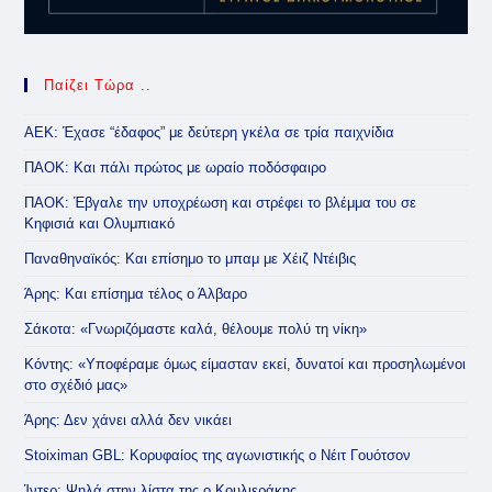
Παίζει Τώρα ..
ΑΕΚ: Έχασε “έδαφος” με δεύτερη γκέλα σε τρία παιχνίδια
ΠΑΟΚ: Και πάλι πρώτος με ωραίο ποδόσφαιρο
ΠΑΟΚ: Έβγαλε την υποχρέωση και στρέφει το βλέμμα του σε
Κηφισιά και Ολυμπιακό
Παναθηναϊκός: Και επίσημο το μπαμ με Χέιζ Ντέιβις
Άρης: Και επίσημα τέλος ο Άλβαρο
Σάκοτα: «Γνωριζόμαστε καλά, θέλουμε πολύ τη νίκη»
Κόντης: «Υποφέραμε όμως είμασταν εκεί, δυνατοί και προσηλωμένοι
στο σχέδιό μας»
Άρης: Δεν χάνει αλλά δεν νικάει
Stoiximan GBL: Κορυφαίος της αγωνιστικής ο Νέιτ Γουότσον
Ίντερ: Ψηλά στην λίστα της ο Κουλιεράκης