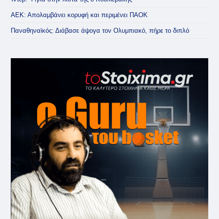
ΑΕΚ: Απολαμβάνει κορυφή και περιμένει ΠΑΟΚ
Παναθηναϊκός: Διάβασε άψογα τον Ολυμπιακό, πήρε το διπλό