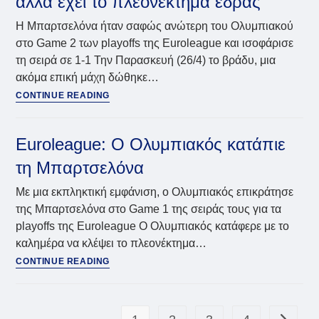
αλλά έχει το πλεονέκτημα έδρας
Ολυμπιακό
με
Η Μπαρτσελόνα ήταν σαφώς ανώτερη του Ολυμπιακού
την
στο Game 2 των playoffs της Euroleague και ισοφάρισε
πλάτη
τη σειρά σε 1-1 Την Παρασκευή (26/4) το βράδυ, μια
στον
τοίχο!
ακόμα επική μάχη δώθηκε…
Euroleague:
CONTINUE READING
Ο
Ολυμπιακός
ηττήθηκε,
Euroleague: Ο Ολυμπιακός κατάπιε
αλλά
τη Μπαρτσελόνα
έχει
το
Με μια εκπληκτική εμφάνιση, ο Ολυμπιακός επικράτησε
πλεονέκτημα
της Μπαρτσελόνα στο Game 1 της σειράς τους για τα
έδρας
playoffs της Euroleague Ο Ολυμπιακός κατάφερε με το
καλημέρα να κλέψει το πλεονέκτημα…
Euroleague:
CONTINUE READING
Ο
Ολυμπιακός
κατάπιε
τη