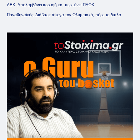
ΑΕΚ: Απολαμβάνει κορυφή και περιμένει ΠΑΟΚ
Παναθηναϊκός: Διάβασε άψογα τον Ολυμπιακό, πήρε το διπλό