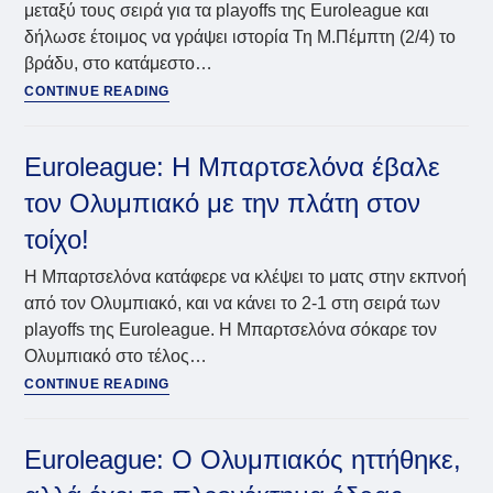
μεταξύ τους σειρά για τα playoffs της Euroleague και
4
δήλωσε έτοιμος να γράψει ιστορία Τη Μ.Πέμπτη (2/4) το
βράδυ, στο κατάμεστο…
Euroleague:
CONTINUE READING
Οι
Πειραιώτες
διέλυσαν
Euroleague: Η Μπαρτσελόνα έβαλε
τη
τον Ολυμπιακό με την πλάτη στον
Μπαρτσελόνα
τοίχο!
Η Μπαρτσελόνα κατάφερε να κλέψει το ματς στην εκπνοή
από τον Ολυμπιακό, και να κάνει το 2-1 στη σειρά των
playoffs της Euroleague. H Mπαρτσελόνα σόκαρε τον
Ολυμπιακό στο τέλος…
Euroleague:
CONTINUE READING
Η
Μπαρτσελόνα
έβαλε
Euroleague: Ο Ολυμπιακός ηττήθηκε,
τον