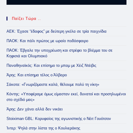
Παίζει Τώρα ..
ΑΕΚ: Έχασε “έδαφος” με δεύτερη γκέλα σε τρία παιχνίδια
ΠΑΟΚ: Και πάλι πρώτος με ωραίο ποδόσφαιρο
ΠΑΟΚ: Έβγαλε την υποχρέωση και στρέφει το βλέμμα του σε
Κηφισιά και Ολυμπιακό
Παναθηναϊκός: Και επίσημο το μπαμ με Χέιζ Ντέιβις
Άρης: Και επίσημα τέλος ο Άλβαρο
Σάκοτα: «Γνωριζόμαστε καλά, θέλουμε πολύ τη νίκη»
Κόντης: «Υποφέραμε όμως είμασταν εκεί, δυνατοί και προσηλωμένοι
στο σχέδιό μας»
Άρης: Δεν χάνει αλλά δεν νικάει
Stoiximan GBL: Κορυφαίος της αγωνιστικής ο Νέιτ Γουότσον
Ίντερ: Ψηλά στην λίστα της ο Κουλιεράκης