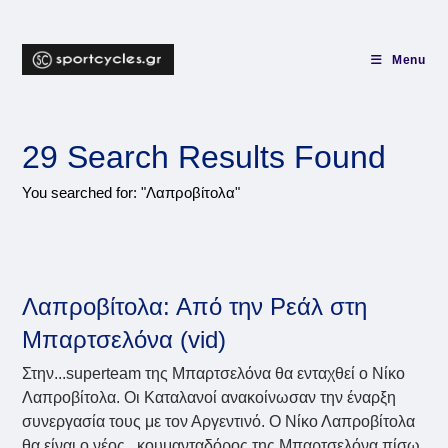
Skip
to
content
Menu
29
Search Results Found
You searched for: "Λαπροβίτολα"
Λαπροβίτολα: Από την Ρεάλ στη
Μπαρτσελόνα (vid)
Στην...superteam της Μπαρτσελόνα θα ενταχθεί ο Νίκο
Λαπροβίτολα. Οι Καταλανοί ανακοίνωσαν την έναρξη
συνεργασία τους με τον Αργεντινό. Ο Νίκο Λαπροβίτολα
θα είναι ο νέος...κουμανταδόρος της Μπαρτσελόνα πίσω