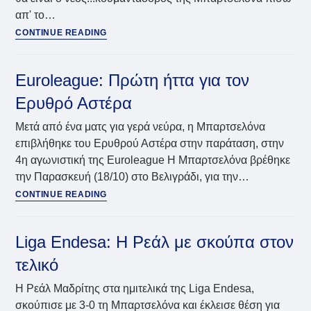
απ' το…
Λαπροβίτολα:
CONTINUE READING
Από
την
Ρεάλ
Euroleague: Πρώτη ήττα για τον
στη
Ερυθρό Αστέρα
Μπαρτσελόνα
(vid)
Μετά από ένα ματς για γερά νεύρα, η Μπαρτσελόνα
επιβλήθηκε του Ερυθρού Αστέρα στην παράταση, στην
4η αγωνιστική της Euroleague Η Μπαρτσελόνα βρέθηκε
την Παρασκευή (18/10) στο Βελιγράδι, για την…
Euroleague:
CONTINUE READING
Πρώτη
ήττα
για
Liga Endesa: Η Ρεάλ με σκούπα στον
τον
τελικό
Ερυθρό
Αστέρα
Η Ρεάλ Μαδρίτης στα ημιτελικά της Liga Endesa,
σκούπισε με 3-0 τη Μπαρτσελόνα και έκλεισε θέση για