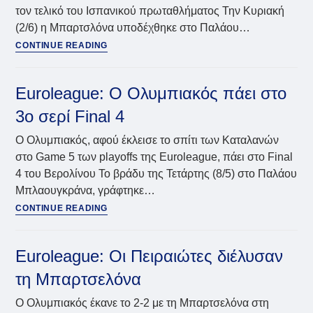
τον τελικό του Ισπανικού πρωταθλήματος Την Κυριακή
(2/6) η Μπαρτσλόνα υποδέχθηκε στο Παλάου…
Liga
CONTINUE READING
Endesa:
Η
Ρεάλ
Euroleague: Ο Ολυμπιακός πάει στο
με
3ο σερί Final 4
σκούπα
στον
Ο Ολυμπιακός, αφού έκλεισε το σπίτι των Καταλανών
τελικό
στο Game 5 των playoffs της Euroleague, πάει στο Final
4 του Βερολίνου Το βράδυ της Τετάρτης (8/5) στο Παλάου
Μπλαουγκράνα, γράφτηκε…
Euroleague:
CONTINUE READING
Ο
Ολυμπιακός
πάει
Euroleague: Οι Πειραιώτες διέλυσαν
στο
τη Μπαρτσελόνα
3ο
σερί
Ο Ολυμπιακός έκανε το 2-2 με τη Μπαρτσελόνα στη
Final