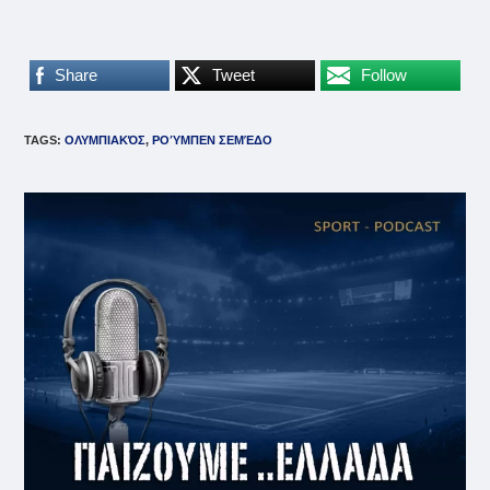
Share
Tweet
Follow
TAGS
:
ΟΛΥΜΠΙΑΚΌΣ
,
ΡΟΎΜΠΕΝ ΣΕΜΈΔΟ