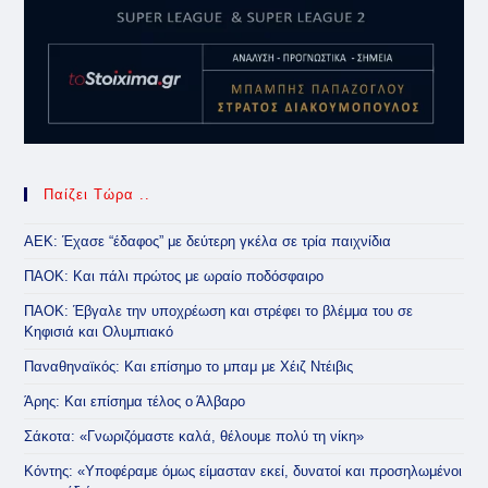
Παίζει Τώρα ..
ΑΕΚ: Έχασε “έδαφος” με δεύτερη γκέλα σε τρία παιχνίδια
ΠΑΟΚ: Και πάλι πρώτος με ωραίο ποδόσφαιρο
ΠΑΟΚ: Έβγαλε την υποχρέωση και στρέφει το βλέμμα του σε
Κηφισιά και Ολυμπιακό
Παναθηναϊκός: Και επίσημο το μπαμ με Χέιζ Ντέιβις
Άρης: Και επίσημα τέλος ο Άλβαρο
Σάκοτα: «Γνωριζόμαστε καλά, θέλουμε πολύ τη νίκη»
Κόντης: «Υποφέραμε όμως είμασταν εκεί, δυνατοί και προσηλωμένοι