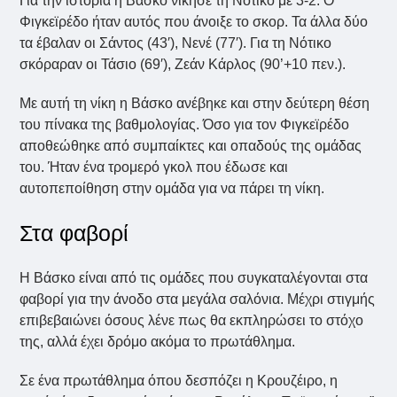
Για την ιστορία η Βάσκο νίκησε τη Νότικο με 3-2. Ο
Φιγκεϊρέδο ήταν αυτός που άνοιξε το σκορ. Τα άλλα δύο
τα έβαλαν οι Σάντος (43′), Νενέ (77′). Για τη Νότικο
σκόραραν οι Τάσιο (69′), Ζεάν Κάρλος (90’+10 πεν.).
Με αυτή τη νίκη η Βάσκο ανέβηκε και στην δεύτερη θέση
του πίνακα της βαθμολογίας. Όσο για τον Φιγκεϊρέδο
αποθεώθηκε από συμπαίκτες και οπαδούς της ομάδας
του. Ήταν ένα τρομερό γκολ που έδωσε και
αυτοπεποίθηση στην ομάδα για να πάρει τη νίκη.
Στα φαβορί
Η Βάσκο είναι από τις ομάδες που συγκαταλέγονται στα
φαβορί για την άνοδο στα μεγάλα σαλόνια. Μέχρι στιγμής
επιβεβαιώνει όσους λένε πως θα εκπληρώσει το στόχο
της, αλλά έχει δρόμο ακόμα το πρωτάθλημα.
Σε ένα πρωτάθλημα όπου δεσπόζει η Κρουζέιρο, η