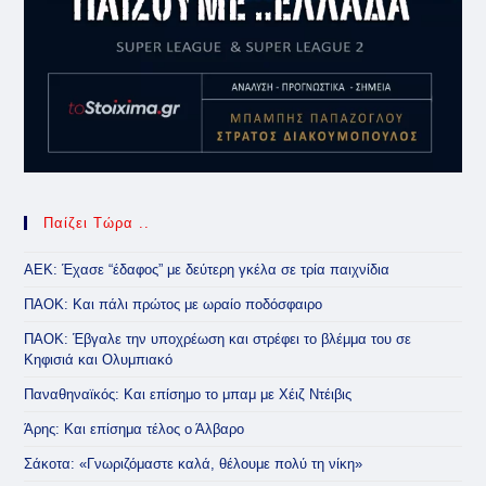
Παίζει Τώρα ..
ΑΕΚ: Έχασε “έδαφος” με δεύτερη γκέλα σε τρία παιχνίδια
ΠΑΟΚ: Και πάλι πρώτος με ωραίο ποδόσφαιρο
ΠΑΟΚ: Έβγαλε την υποχρέωση και στρέφει το βλέμμα του σε
Κηφισιά και Ολυμπιακό
Παναθηναϊκός: Και επίσημο το μπαμ με Χέιζ Ντέιβις
Άρης: Και επίσημα τέλος ο Άλβαρο
Σάκοτα: «Γνωριζόμαστε καλά, θέλουμε πολύ τη νίκη»