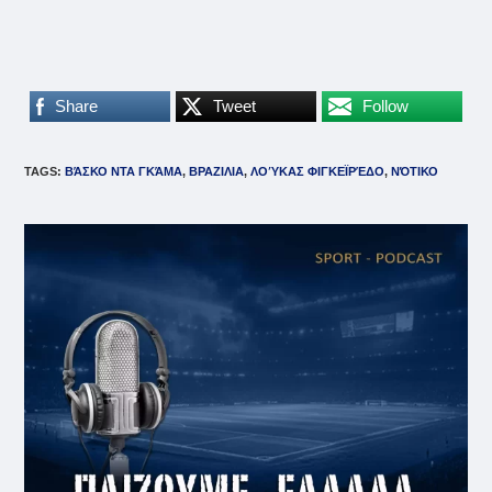
Share
Tweet
Follow
TAGS
:
ΒΆΣΚΟ ΝΤΑ ΓΚΆΜΑ
,
ΒΡΑΖΙΛΙΑ
,
ΛΟΎΚΑΣ ΦΙΓΚΕΪΡΈΔΟ
,
ΝΌΤΙΚΟ