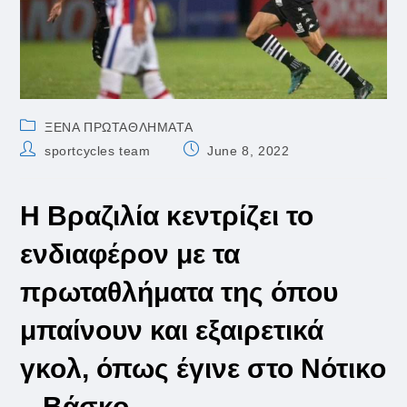
Post
ΞΕΝΑ ΠΡΩΤΑΘΛΗΜΑΤΑ
category:
Post
Post
sportcycles team
June 8, 2022
author:
published:
Η Βραζιλία κεντρίζει το
ενδιαφέρον με τα
πρωταθλήματα της όπου
μπαίνουν και εξαιρετικά
γκολ, όπως έγινε στο Νότικο
– Βάσκο.