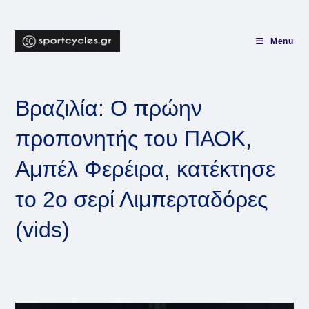
Skip
to
content
Menu
Βραζιλία: Ο πρώην
προπονητής του ΠΑΟΚ,
Αμπέλ Φερέιρα, κατέκτησε
το 2ο σερί Λιμπερταδόρες
(vids)