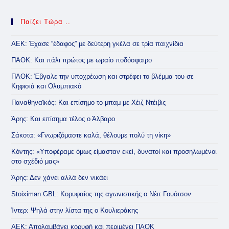
Παίζει Τώρα ..
ΑΕΚ: Έχασε “έδαφος” με δεύτερη γκέλα σε τρία παιχνίδια
ΠΑΟΚ: Και πάλι πρώτος με ωραίο ποδόσφαιρο
ΠΑΟΚ: Έβγαλε την υποχρέωση και στρέφει το βλέμμα του σε
Κηφισιά και Ολυμπιακό
Παναθηναϊκός: Και επίσημο το μπαμ με Χέιζ Ντέιβις
Άρης: Και επίσημα τέλος ο Άλβαρο
Σάκοτα: «Γνωριζόμαστε καλά, θέλουμε πολύ τη νίκη»
Κόντης: «Υποφέραμε όμως είμασταν εκεί, δυνατοί και προσηλωμένοι
στο σχέδιό μας»
Άρης: Δεν χάνει αλλά δεν νικάει
Stoiximan GBL: Κορυφαίος της αγωνιστικής ο Νέιτ Γουότσον
Ίντερ: Ψηλά στην λίστα της ο Κουλιεράκης
ΑΕΚ: Απολαμβάνει κορυφή και περιμένει ΠΑΟΚ