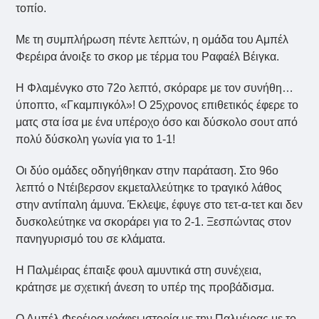
τοπίο.
Με τη συμπλήρωση πέντε λεπτών, η ομάδα του Αμπέλ
Φερέιρα άνοιξε το σκορ με τέρμα του Ραφαέλ Βέιγκα.
Η Φλαμένγκο στο 72ο λεπτό, σκόραρε με τον συνήθη…
ύποπτο, «Γκαμπιγκόλ»! Ο 25χρονος επιθετικός έφερε το
ματς στα ίσα με ένα υπέροχο όσο και δύσκολο σουτ από
πολύ δύσκολη γωνία για το 1-1!
Οι δύο ομάδες οδηγήθηκαν στην παράταση. Στο 96ο
λεπτό ο Ντέιβερσον εκμεταλλεύτηκε το τραγικό λάθος
στην αντίπαλη άμυνα. Έκλεψε, έφυγε στο τετ-α-τετ και δεν
δυσκολεύτηκε να σκοράρει για το 2-1. Ξεσπώντας στον
πανηγυρισμό του σε κλάματα.
Η Παλμέιρας έπαιξε φουλ αμυντικά στη συνέχεια,
κράτησε με σχετική άνεση το υπέρ της προβάδισμα.
Ο Αμπέλ Φερέιρα γράφει ιστορία με την Παλμέιρας με το