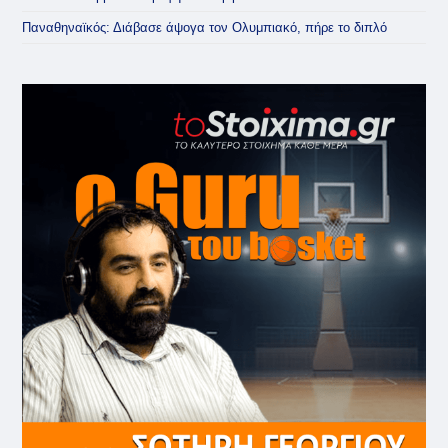
Παναθηναϊκός: Διάβασε άψογα τον Ολυμπιακό, πήρε το διπλό