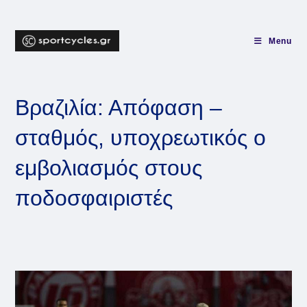
Skip
to
content
Menu
Βραζιλία: Απόφαση –
σταθμός, υποχρεωτικός ο
εμβολιασμός στους
ποδοσφαιριστές