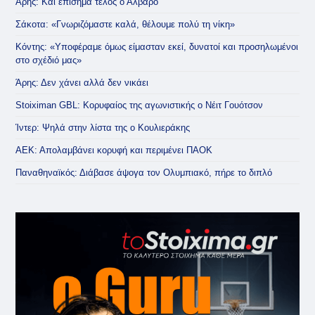
Άρης: Και επίσημα τέλος ο Άλβαρο
Σάκοτα: «Γνωριζόμαστε καλά, θέλουμε πολύ τη νίκη»
Κόντης: «Υποφέραμε όμως είμασταν εκεί, δυνατοί και προσηλωμένοι
στο σχέδιό μας»
Άρης: Δεν χάνει αλλά δεν νικάει
Stoiximan GBL: Κορυφαίος της αγωνιστικής ο Νέιτ Γουότσον
Ίντερ: Ψηλά στην λίστα της ο Κουλιεράκης
ΑΕΚ: Απολαμβάνει κορυφή και περιμένει ΠΑΟΚ
Παναθηναϊκός: Διάβασε άψογα τον Ολυμπιακό, πήρε το διπλό