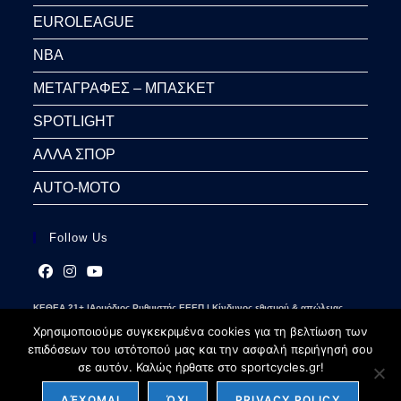
EUROLEAGUE
NBA
ΜΕΤΑΓΡΑΦΕΣ – ΜΠΑΣΚΕΤ
SPOTLIGHT
ΑΛΛΑ ΣΠΟΡ
AUTO-MOTO
Follow Us
Opens
Opens
Opens
ΚΕΘΕΑ 21+ |Αρμόδιος Ρυθμιστής ΕΕΕΠ | Κίνδυνος εθισμού & απώλειας
in
in
in
περιουσίας | Γραμμή βοήθειας ΚΕΘΕΑ: 2109237777 | Παίξε Υπεύθυνα
a
a
a
Χρησιμοποιούμε συγκεκριμένα cookies για τη βελτίωση των
new
new
new
επιδόσεων του ιστότοπού μας και την ασφαλή περιήγησή σου
tab
tab
tab
σε αυτόν. Καλώς ήρθατε στο sportcycles.gr!
ΔΈΧΟΜΑΙ
ΌΧΙ
PRIVACY POLICY