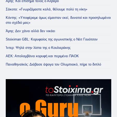
Άρης: Και επίσημα τέλος ο Άλβαρο
Σάκοτα: «Γνωριζόμαστε καλά, θέλουμε πολύ τη νίκη»
Κόντης: «Υποφέραμε όμως είμασταν εκεί, δυνατοί και προσηλωμένοι
στο σχέδιό μας»
Άρης: Δεν χάνει αλλά δεν νικάει
Stoiximan GBL: Κορυφαίος της αγωνιστικής ο Νέιτ Γουότσον
Ίντερ: Ψηλά στην λίστα της ο Κουλιεράκης
ΑΕΚ: Απολαμβάνει κορυφή και περιμένει ΠΑΟΚ
Παναθηναϊκός: Διάβασε άψογα τον Ολυμπιακό, πήρε το διπλό