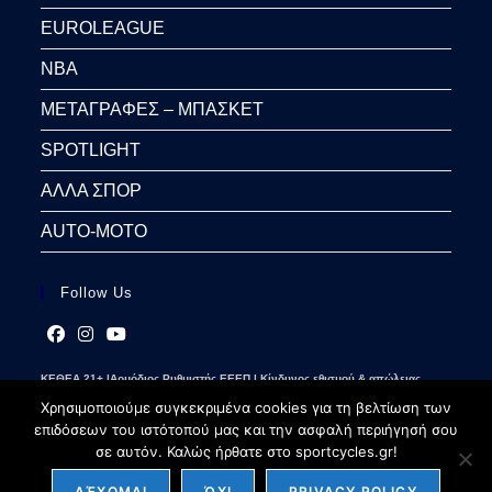
EUROLEAGUE
NBA
ΜΕΤΑΓΡΑΦΕΣ – ΜΠΑΣΚΕΤ
SPOTLIGHT
ΑΛΛΑ ΣΠΟΡ
AUTO-MOTO
Follow Us
Opens
Opens
Opens
ΚΕΘΕΑ 21+ |Αρμόδιος Ρυθμιστής ΕΕΕΠ | Κίνδυνος εθισμού & απώλειας
in
in
in
περιουσίας | Γραμμή βοήθειας ΚΕΘΕΑ: 2109237777 | Παίξε Υπεύθυνα
a
a
a
Χρησιμοποιούμε συγκεκριμένα cookies για τη βελτίωση των
new
new
new
επιδόσεων του ιστότοπού μας και την ασφαλή περιήγησή σου
tab
tab
tab
σε αυτόν. Καλώς ήρθατε στο sportcycles.gr!
ΔΈΧΟΜΑΙ
ΌΧΙ
PRIVACY POLICY