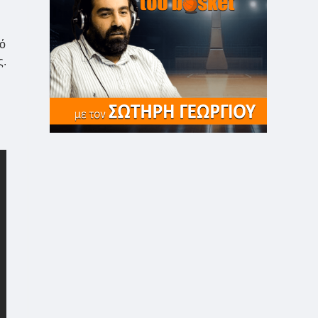
πό
ς.