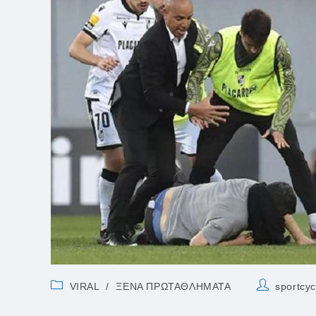
Post
Post
VIRAL
/
ΞΕΝΑ ΠΡΩΤΑΘΛΗΜΑΤΑ
sportcy
category:
author: