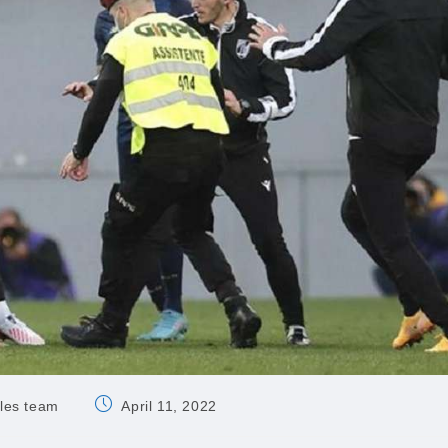
Post
cles team
April 11, 2022
published: