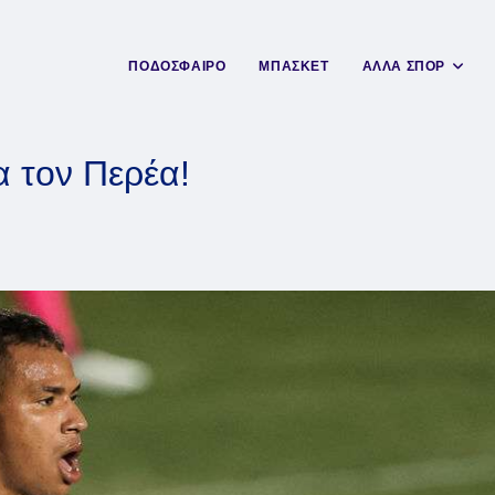
ΠΟΔΟΣΦΑΙΡΟ
ΜΠΑΣΚΕΤ
ΑΛΛΑ ΣΠΟΡ
α τον Περέα!