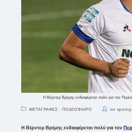
Η Βέρντερ Βρέμης ενδιαφέρεται πολύ για τον Περέα
Post
Post
ΜΕΤΑΓΡΑΦΕΣ - ΠΟΔΟΣΦΑΙΡΟ
mr sportcy
category:
author:
Η Βέρντερ Βρέμης ενδιαφέρεται πολύ για τον
Περ