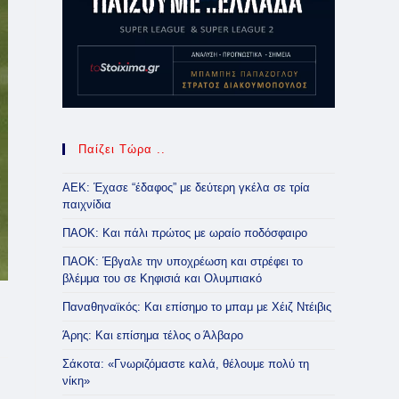
Παίζει Τώρα ..
ΑΕΚ: Έχασε “έδαφος” με δεύτερη γκέλα σε τρία
παιχνίδια
ΠΑΟΚ: Και πάλι πρώτος με ωραίο ποδόσφαιρο
ΠΑΟΚ: Έβγαλε την υποχρέωση και στρέφει το
βλέμμα του σε Κηφισιά και Ολυμπιακό
Παναθηναϊκός: Και επίσημο το μπαμ με Χέιζ Ντέιβις
Άρης: Και επίσημα τέλος ο Άλβαρο
Σάκοτα: «Γνωριζόμαστε καλά, θέλουμε πολύ τη
νίκη»