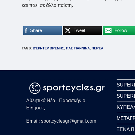
και πάει σε άλλο παίκτη.
Share
Tweet
Follow
TAGS
:
ΒΈΡΝΤΕΡ ΒΡΈΜΗΣ
,
ΠΑΣ ΓΙΆΝΝΙΝΑ
,
ΠΕΡΈΑ
SUPER
SUPER
Αθλητικά Νέα - Παρασκήνιο -
ΚΥΠΕΛ
Ειδήσεις
ΜΕΤΑΓΡ
Email: sportcyclesgr@gmail.com
ΞΕΝΑ 