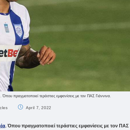
. Όπου πραγματοποιεί τεράστιες εμφανίσεις με τον ΠΑΣ Γιάννινα.
Post
cles
April 7, 2022
published:
έα
. Όπου πραγματοποιεί τεράστιες εμφανίσεις με τον ΠΑΣ