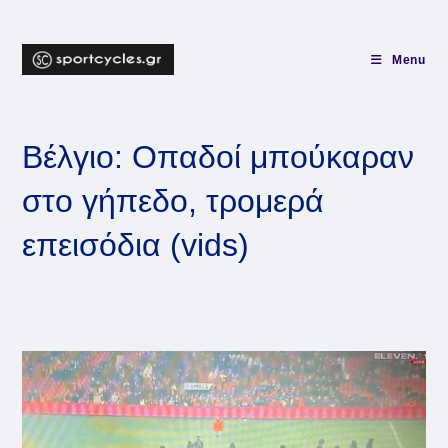
Skip
to
content
Menu
Βέλγιο: Οπαδοί μπούκαραν
στο γήπεδο, τρομερά
επεισόδια (vids)