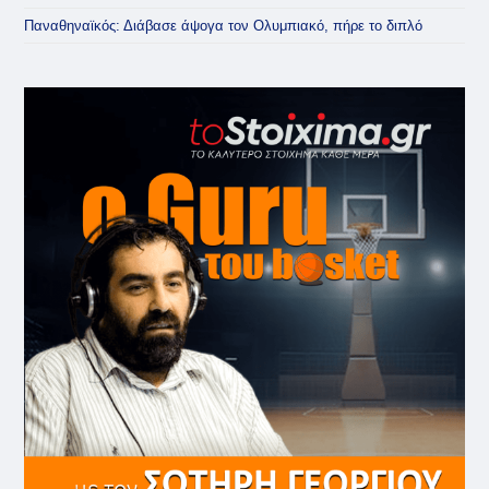
Παναθηναϊκός: Διάβασε άψογα τον Ολυμπιακό, πήρε το διπλό