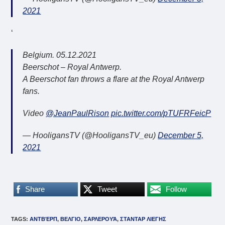
2021
‘
Belgium. 05.12.2021
Beerschot – Royal Antwerp.
A Beerschot fan throws a flare at the Royal Antwerp
fans.
Video
@JeanPaulRison
pic.twitter.com/pTUFRFeicP
— HooligansTV (@HooligansTV_eu)
December 5,
2021
Share
Tweet
Follow
TAGS
:
ΑΝΤΒΈΡΠ
,
ΒΕΛΓΙΟ
,
ΣΑΡΛΕΡΟΥΆ
,
ΣΤΑΝΤΑΡ ΛΙΕΓΗΣ