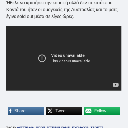
Ήθελε να κρατήσει την κορυφή αλλά δεν τα κατάφερε.
Κοντά του ήταν οι ομογενείς της Αυστραλίας και το ματς
έγινε sold out μέσα σε λίγες ώρες.
Share
Tweet
Follow
TAGS
:
ΑΥΣΤΡΑΛΙΑ
,
ΜΠΟΞ
,
ΝΤΈΙΒΙΝ ΧΆΝΕΪ
,
ΠΥΓΜΑΧΊΑ
,
ΤΖΟΡΤΖ