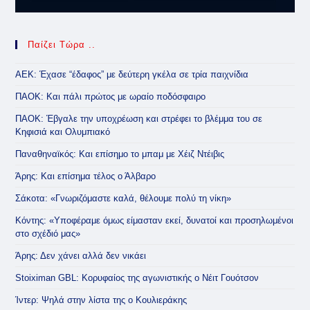
Παίζει Τώρα ..
ΑΕΚ: Έχασε “έδαφος” με δεύτερη γκέλα σε τρία παιχνίδια
ΠΑΟΚ: Και πάλι πρώτος με ωραίο ποδόσφαιρο
ΠΑΟΚ: Έβγαλε την υποχρέωση και στρέφει το βλέμμα του σε
Κηφισιά και Ολυμπιακό
Παναθηναϊκός: Και επίσημο το μπαμ με Χέιζ Ντέιβις
Άρης: Και επίσημα τέλος ο Άλβαρο
Σάκοτα: «Γνωριζόμαστε καλά, θέλουμε πολύ τη νίκη»
Κόντης: «Υποφέραμε όμως είμασταν εκεί, δυνατοί και προσηλωμένοι
στο σχέδιό μας»
Άρης: Δεν χάνει αλλά δεν νικάει
Stoiximan GBL: Κορυφαίος της αγωνιστικής ο Νέιτ Γουότσον
Ίντερ: Ψηλά στην λίστα της ο Κουλιεράκης