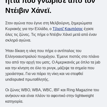
ήττα που γνώρισε από τον
Ντέιβιν Χάνεϊ.
Στον αγώνα που έγινε στη Μελβούρνη, ξημερώματα
Κυριακής για την Ελλάδα, ο
Τζορτζ Καμπόσος
έχασε
όλες τις ζώνες. Τις πήρε ο Ντέιβιν Χάνεϊ μετά από έναν
σκληρό αγώνα.
Ήταν δίκαιη η νίκη που πήρε ο αντίπαλος του
Ελληνοαυστραλού πυγμάχου. Έμεινε πιστός στο πλάνο
του από την αρχή του ματς. Ο Αμερικανός με όπλο τα jab
και την κίνηση σε όλο το ρινγκ, μάζεψε τα σημεία που
χρειάστηκε. Για να πάρει τη νίκη και να στεφθεί
undisputed πρωταθλητής.
Οι ζώνες WBO, WBA, WBC, IBF και Ring Magazine του
ανήκουν και είναι πλέον το αφεντικό στην lightweight
κατηγορία.