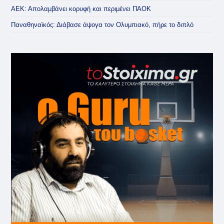
ΑΕΚ: Απολαμβάνει κορυφή και περιμένει ΠΑΟΚ
Παναθηναϊκός: Διάβασε άψογα τον Ολυμπιακό, πήρε το διπλό