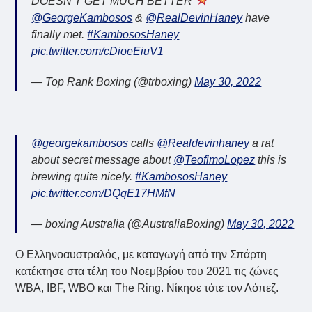
DOESN’T GET MUCH BETTER
@GeorgeKambosos
&
@RealDevinHaney
have
finally met.
#KambososHaney
pic.twitter.com/cDioeEiuV1
— Top Rank Boxing (@trboxing)
May 30, 2022
@georgekambosos
calls
@Realdevinhaney
a rat
about secret message about
@TeofimoLopez
this is
brewing quite nicely.
#KambososHaney
pic.twitter.com/DQqE17HMfN
— boxing Australia (@AustraliaBoxing)
May 30, 2022
Ο Ελληνοαυστραλός, με καταγωγή από την Σπάρτη
κατέκτησε στα τέλη του Νοεμβρίου του 2021 τις ζώνες
WBA, IBF, WBO και The Ring. Νίκησε τότε τον Λόπεζ.