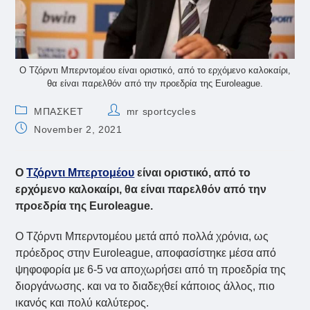
Ο Τζόρντι Μπερντομέου είναι οριστικό, από το ερχόμενο καλοκαίρι,
θα είναι παρελθόν από την προεδρία της Εuroleague.
Post
Post
ΜΠΑΣΚΕΤ
mr sportcycles
category:
author:
Post
November 2, 2021
published:
Ο
Τζόρντι Μπερτομέου
είναι οριστικό, από το
ερχόμενο καλοκαίρι, θα είναι παρελθόν από την
προεδρία της Εuroleague.
Ο Τζόρντι Μπερντομέου μετά από πολλά χρόνια, ως
πρόεδρος στην Euroleague, αποφασίστηκε μέσα από
ψηφοφορία με 6-5 να αποχωρήσει από τη προεδρία της
διοργάνωσης. και να το διαδεχθεί κάποιος άλλος, πιο
ικανός και πολύ καλύτερος.