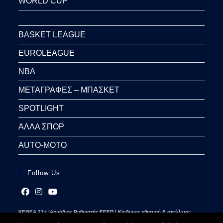
WORLD CUP
BASKET LEAGUE
EUROLEAGUE
NBA
ΜΕΤΑΓΡΑΦΕΣ – ΜΠΑΣΚΕΤ
SPOTLIGHT
ΑΛΛΑ ΣΠΟΡ
AUTO-MOTO
Follow Us
Opens
Opens
Opens
ΚΕΘΕΑ 21+ |Αρμόδιος Ρυθμιστής ΕΕΕΠ | Κίνδυνος εθισμού & απώλειας
in
in
in
περιουσίας | Γραμμή βοήθειας ΚΕΘΕΑ: 2109237777 | Παίξε Υπεύθυνα