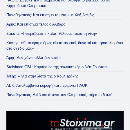
ΠΑΟΚ: Έβγαλε την υποχρέωση και στρέφει το βλέμμα του σε
Κηφισιά και Ολυμπιακό
Παναθηναϊκός: Και επίσημο το μπαμ με Χέιζ Ντέιβις
Άρης: Και επίσημα τέλος ο Άλβαρο
Σάκοτα: «Γνωριζόμαστε καλά, θέλουμε πολύ τη νίκη»
Κόντης: «Υποφέραμε όμως είμασταν εκεί, δυνατοί και προσηλωμένοι
στο σχέδιό μας»
Άρης: Δεν χάνει αλλά δεν νικάει
Stoiximan GBL: Κορυφαίος της αγωνιστικής ο Νέιτ Γουότσον
Ίντερ: Ψηλά στην λίστα της ο Κουλιεράκης
ΑΕΚ: Απολαμβάνει κορυφή και περιμένει ΠΑΟΚ
Παναθηναϊκός: Διάβασε άψογα τον Ολυμπιακό, πήρε το διπλό