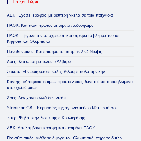
Παίζει Τώρα ..
ΑΕΚ: Έχασε “έδαφος” με δεύτερη γκέλα σε τρία παιχνίδια
ΠΑΟΚ: Και πάλι πρώτος με ωραίο ποδόσφαιρο
ΠΑΟΚ: Έβγαλε την υποχρέωση και στρέφει το βλέμμα του σε
Κηφισιά και Ολυμπιακό
Παναθηναϊκός: Και επίσημο το μπαμ με Χέιζ Ντέιβις
Άρης: Και επίσημα τέλος ο Άλβαρο
Σάκοτα: «Γνωριζόμαστε καλά, θέλουμε πολύ τη νίκη»
Κόντης: «Υποφέραμε όμως είμασταν εκεί, δυνατοί και προσηλωμένοι
στο σχέδιό μας»
Άρης: Δεν χάνει αλλά δεν νικάει
Stoiximan GBL: Κορυφαίος της αγωνιστικής ο Νέιτ Γουότσον
Ίντερ: Ψηλά στην λίστα της ο Κουλιεράκης
ΑΕΚ: Απολαμβάνει κορυφή και περιμένει ΠΑΟΚ
Παναθηναϊκός: Διάβασε άψογα τον Ολυμπιακό, πήρε το διπλό