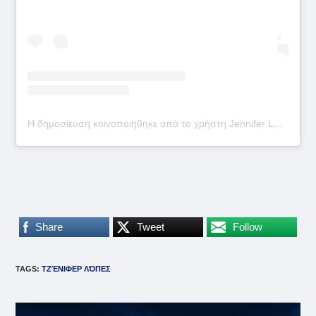
Η δημοσίευση κοινοποιήθηκε από το χρήστη Jennifer Lopez (@jlo)
Share
Tweet
Follow
TAGS
:
ΤΖΈΝΙΦΕΡ ΛΌΠΕΣ