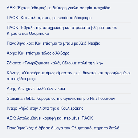
ΑΕΚ: Έχασε “έδαφος” με δεύτερη γκέλα σε τρία παιχνίδια
ΠΑΟΚ: Και πάλι πρώτος με ωραίο ποδόσφαιρο
ΠΑΟΚ: Έβγαλε την υποχρέωση και στρέφει το βλέμμα του σε
Κηφισιά και Ολυμπιακό
Παναθηναϊκός: Και επίσημο το μπαμ με Χέιζ Ντέιβις
Άρης: Και επίσημα τέλος ο Άλβαρο
Σάκοτα: «Γνωριζόμαστε καλά, θέλουμε πολύ τη νίκη»
Κόντης: «Υποφέραμε όμως είμασταν εκεί, δυνατοί και προσηλωμένοι
στο σχέδιό μας»
Άρης: Δεν χάνει αλλά δεν νικάει
Stoiximan GBL: Κορυφαίος της αγωνιστικής ο Νέιτ Γουότσον
Ίντερ: Ψηλά στην λίστα της ο Κουλιεράκης
ΑΕΚ: Απολαμβάνει κορυφή και περιμένει ΠΑΟΚ
Παναθηναϊκός: Διάβασε άψογα τον Ολυμπιακό, πήρε το διπλό