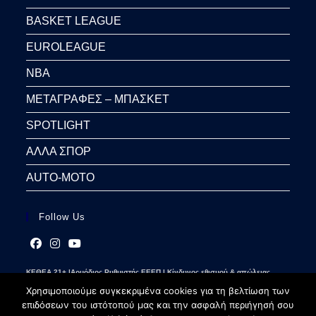
BASKET LEAGUE
EUROLEAGUE
NBA
ΜΕΤΑΓΡΑΦΕΣ – ΜΠΑΣΚΕΤ
SPOTLIGHT
ΑΛΛΑ ΣΠΟΡ
AUTO-MOTO
Follow Us
Opens
Opens
Opens
ΚΕΘΕΑ 21+ |Αρμόδιος Ρυθμιστής ΕΕΕΠ | Κίνδυνος εθισμού & απώλειας
in
in
in
περιουσίας | Γραμμή βοήθειας ΚΕΘΕΑ: 2109237777 | Παίξε Υπεύθυνα
a
a
a
Χρησιμοποιούμε συγκεκριμένα cookies για τη βελτίωση των
new
new
new
επιδόσεων του ιστότοπού μας και την ασφαλή περιήγησή σου