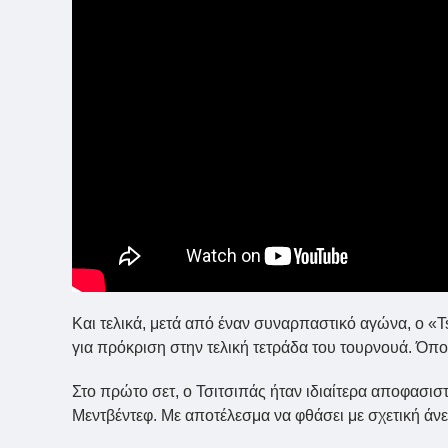
Και τελικά, μετά από έναν συναρπαστικό αγώνα, ο «Tsi
για πρόκριση στην τελική τετράδα του τουρνουά. Όπο
Στο πρώτο σετ, ο Τσιτσιπάς ήταν ιδιαίτερα αποφασισ
Μεντβέντεφ. Με αποτέλεσμα να φθάσει με σχετική άνε