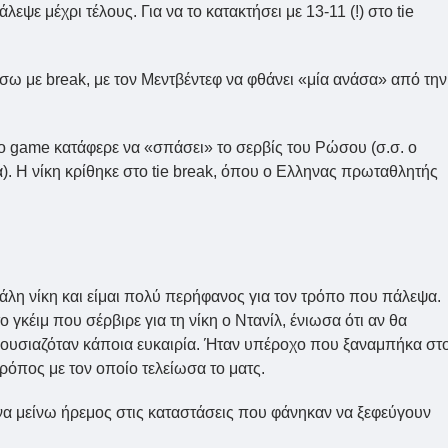
λεψε μέχρι τέλους. Για να το κατακτήσει με 13-11 (!) στο tie
πίσω με break, με τον Μεντβέντεφ να φθάνει «μία ανάσα» από την
ο game κατάφερε να «σπάσει» το σερβίς του Ρώσου (σ.σ. ο
). Η νίκη κρίθηκε στο tie break, όπου ο Ελληνας πρωταθλητής
γάλη νίκη και είμαι πολύ περήφανος για τον τρόπο που πάλεψα.
ο γκέιμ που σέρβιρε για τη νίκη ο Ντανίλ, ένιωσα ότι αν θα
ουσιαζόταν κάποια ευκαιρία. Ήταν υπέροχο που ξαναμπήκα στ
τρόπος με τον οποίο τελείωσα το ματς.
α να μείνω ήρεμος στις καταστάσεις που φάνηκαν να ξεφεύγουν