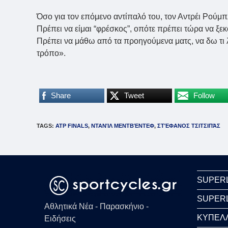
Όσο για τον επόμενο αντίπαλό του, τον Αντρέι Ρούμπ
Πρέπει να είμαι “φρέσκος”, οπότε πρέπει τώρα να ξε
Πρέπει να μάθω από τα προηγούμενα ματς, να δω τι 
τρόπο».
Share
Tweet
Follow
TAGS
:
ATP FINALS
,
ΝΤΑΝΊΛ ΜΕΝΤΒΈΝΤΕΦ
,
ΣΤΈΦΑΝΟΣ ΤΣΙΤΣΙΠΆΣ
SUPER
SUPER
Αθλητικά Νέα - Παρασκήνιο -
ΚΥΠΕΛ
Ειδήσεις