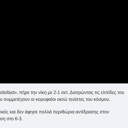
tsifast», πήρε την νίκη με 2-1 σετ. Διατρώντας τις ελπίδες του
υ συμμετέχουν οι κορυφαίοι οκτώ τενίστες του κόσμου.
τικός και δεν άφησε πολλά περιθώρια αντίδρασης στον
ση στο 6-3.