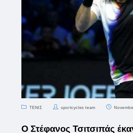
Post
Post
Post
ΤΕΝΙΣ
sportcycles team
Novembe
category:
author:
published:
Ο Στέφανος Τσιτσιπάς έκα