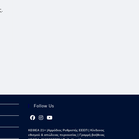
ς.
Follow Us
Opens
Opens
Opens
ΚΕΘΕΑ 21+ |Αρμόδιος Ρυθμιστής ΕΕΕΠ | Κίνδυνος
in
in
in
εθισμού & απώλειας περιουσίας | Γραμμή βοήθειας
a
a
a