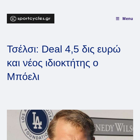
Skip
to
content
Menu
Τσέλσι: Deal 4,5 δις ευρώ
και νέος ιδιοκτήτης ο
Μπόελι