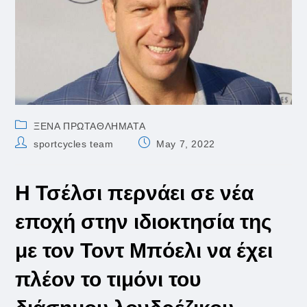
Post
ΞΕΝΑ ΠΡΩΤΑΘΛΗΜΑΤΑ
category:
Post
Post
sportcycles team
May 7, 2022
author:
published:
Η Τσέλσι περνάει σε νέα
εποχή στην ιδιοκτησία της
με τον Τοντ Μπόελι να έχει
πλέον το τιμόνι του