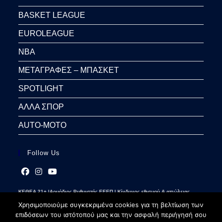
BASKET LEAGUE
EUROLEAGUE
NBA
ΜΕΤΑΓΡΑΦΕΣ – ΜΠΑΣΚΕΤ
SPOTLIGHT
ΑΛΛΑ ΣΠΟΡ
AUTO-MOTO
Follow Us
Opens
Opens
Opens
ΚΕΘΕΑ 21+ |Αρμόδιος Ρυθμιστής ΕΕΕΠ | Κίνδυνος εθισμού & απώλειας
in
in
in
περιουσίας | Γραμμή βοήθειας ΚΕΘΕΑ: 2109237777 | Παίξε Υπεύθυνα
a
a
a
Χρησιμοποιούμε συγκεκριμένα cookies για τη βελτίωση των
new
new
new
επιδόσεων του ιστότοπού μας και την ασφαλή περιήγησή σου