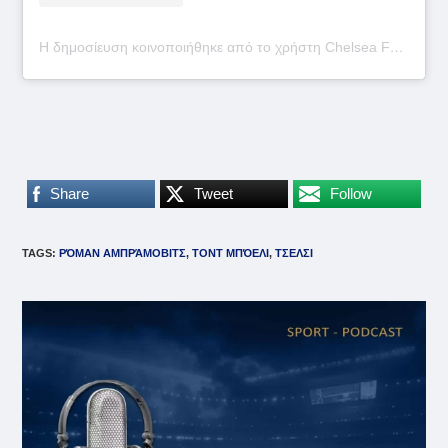
Η δημοσίευση κοινοποιήθηκε από το χρήστη Chelsea FC (@chelseafc)
Share
Tweet
Follow
TAGS
:
ΡΌΜΑΝ ΑΜΠΡΆΜΟΒΙΤΣ
,
ΤΟΝΤ ΜΠΌΕΛΙ
,
ΤΣΕΛΣΙ