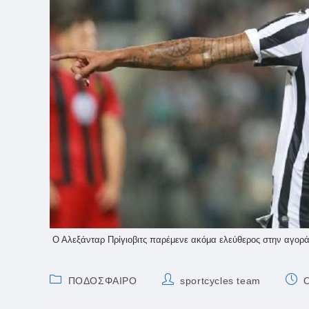
Ο Αλεξάνταρ Πρίγιοβιτς παρέμενε ακόμα ελεύθερος στην αγορά 
Post
Post
Post
ΠΟΔΟΣΦΑΙΡΟ
sportcycles team
O
category:
author:
publ