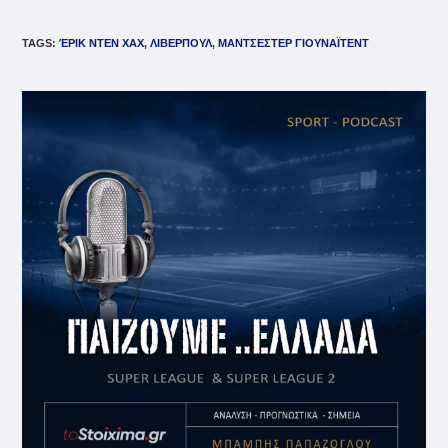
TAGS
:
ΈΡΙΚ ΝΤΕΝ ΧΑΧ
,
ΛΙΒΕΡΠΟΥΛ
,
ΜΑΝΤΣΕΣΤΕΡ ΓΙΟΥΝΑΪΤΕΝΤ