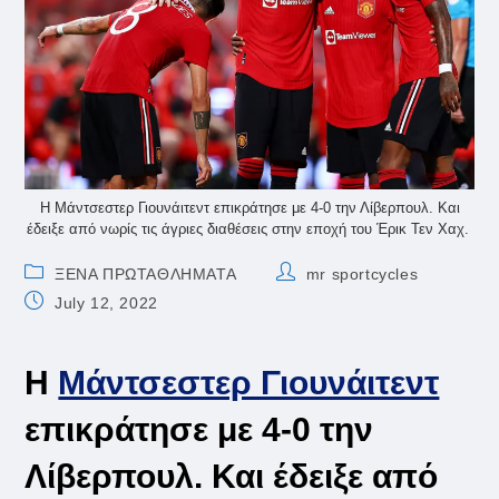
Η Μάντσεστερ Γιουνάιτεντ επικράτησε με 4-0 την Λίβερπουλ. Και
έδειξε από νωρίς τις άγριες διαθέσεις στην εποχή του Έρικ Τεν Χαχ.
Post
Post
ΞΕΝΑ ΠΡΩΤΑΘΛΗΜΑΤΑ
mr sportcycles
category:
author:
Post
July 12, 2022
published:
Η
Μάντσεστερ Γιουνάιτεντ
επικράτησε με 4-0 την
Λίβερπουλ. Και έδειξε από