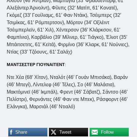
Άλισον (46′ Αντριάν), Μαμπάγια (33′ Φράουεντορφ, 61′
Αλεξάντερ Άρνολντ), Φίλιπς (32′ Ματίπ, 61′ Κονατέ),
Γκόμεζ (33′ Γουίλιαμς, 61′ Φαν Ντάικ), Τσέιμπερς (32′
Τσιμίκας, 61′ Ρόμπερτσον), Μόρτον (34′ Οξλέιντ
Τσέιμπερλεϊν, 61′ Χιλ), Χέντερσον (36′ Κλάρκσον, 61′
Φαμπίνιο), Καρβάλιο (39′ Μίλνερ, 61′ Τιάγκο), Έλιοτ (35′
Μπάιτσετιτς, 61′ Κεϊτά), Φιρμίνο (36′ Κλαρκ, 61′ Νούνιες),
Ντίας (33′ Τζόουνς, 61′ Σαλάχ)
ΜΑΝΤΣΕΣΤΕΡ ΓΙΟΥΝΑΙΤΕΝΤ
:
Ντε Χέα (68′ Χίτον), Νταλότ (46′ Γουάν Μπισάκα), Βαράν
(46′ Μπεγί), Λίντελεφ (46′ Τέλες), Σο (46′ Μαλάσια),
Μακτόμινεϊ (46′ Ικμπάλ), Φρεντ (46′ Σάβατζ), Σάντσο (46′
Πελίστρι), Φερνάντες (46′ Φαν ντε Μπεκ), Ράσφορντ (46′
Ελάνγκα), Μαρσιάλ (46′ Ντιαλό)
Share
Tweet
Follow