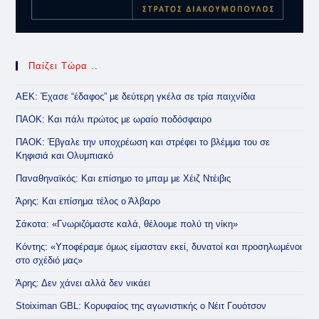
Παίζει Τώρα ..
ΑΕΚ: Έχασε “έδαφος” με δεύτερη γκέλα σε τρία παιχνίδια
ΠΑΟΚ: Και πάλι πρώτος με ωραίο ποδόσφαιρο
ΠΑΟΚ: Έβγαλε την υποχρέωση και στρέφει το βλέμμα του σε
Κηφισιά και Ολυμπιακό
Παναθηναϊκός: Και επίσημο το μπαμ με Χέιζ Ντέιβις
Άρης: Και επίσημα τέλος ο Άλβαρο
Σάκοτα: «Γνωριζόμαστε καλά, θέλουμε πολύ τη νίκη»
Κόντης: «Υποφέραμε όμως είμασταν εκεί, δυνατοί και προσηλωμένοι
στο σχέδιό μας»
Άρης: Δεν χάνει αλλά δεν νικάει
Stoiximan GBL: Κορυφαίος της αγωνιστικής ο Νέιτ Γουότσον