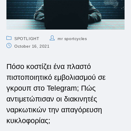
Post
Post
SPOTLIGHT
mr sportcycles
category:
author:
Post
October 16, 2021
published:
Πόσο κοστίζει ένα πλαστό
πιστοποιητικό εμβολιασμού σε
γκρουπ στο Telegram; Πώς
αντιμετώπισαν οι διακινητές
ναρκωτικών την απαγόρευση
κυκλοφορίας;