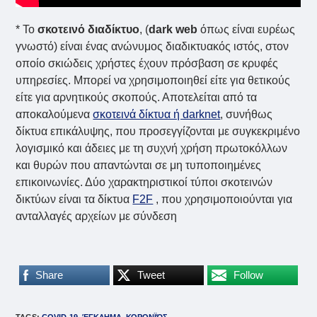
* To
σκοτεινό διαδίκτυο
, (
dark web
όπως είναι ευρέως
γνωστό) είναι ένας ανώνυμος διαδικτυακός ιστός, στον
οποίο σκιώδεις χρήστες έχουν πρόσβαση σε κρυφές
υπηρεσίες. Μπορεί να χρησιμοποιηθεί είτε για θετικούς
είτε για αρνητικούς σκοπούς. Αποτελείται από τα
αποκαλούμενα
σκοτεινά δίκτυα ή darknet
, συνήθως
δίκτυα επικάλυψης, που προσεγγίζονται με συγκεκριμένο
λογισμικό και άδειες με τη συχνή χρήση πρωτοκόλλων
και θυρών που απαντώνται σε μη τυποποιημένες
επικοινωνίες. Δύο χαρακτηριστικοί τύποι σκοτεινών
δικτύων είναι τα δίκτυα
F2F
, που χρησιμοποιούνται για
ανταλλαγές αρχείων με σύνδεση
Share
Tweet
Follow
TAGS
:
COVID-19
,
ΈΓΚΛΗΜΑ
,
ΚΟΡΟΝΪΌΣ