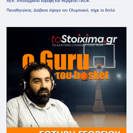
ΑΕΚ: Απολαμβάνει κορυφή και περιμένει ΠΑΟΚ
Παναθηναϊκός: Διάβασε άψογα τον Ολυμπιακό, πήρε το διπλό