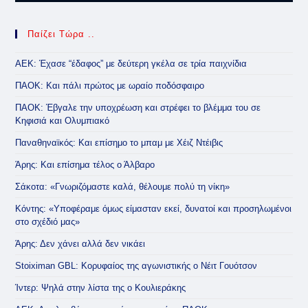
Παίζει Τώρα ..
ΑΕΚ: Έχασε “έδαφος” με δεύτερη γκέλα σε τρία παιχνίδια
ΠΑΟΚ: Και πάλι πρώτος με ωραίο ποδόσφαιρο
ΠΑΟΚ: Έβγαλε την υποχρέωση και στρέφει το βλέμμα του σε
Κηφισιά και Ολυμπιακό
Παναθηναϊκός: Και επίσημο το μπαμ με Χέιζ Ντέιβις
Άρης: Και επίσημα τέλος ο Άλβαρο
Σάκοτα: «Γνωριζόμαστε καλά, θέλουμε πολύ τη νίκη»
Κόντης: «Υποφέραμε όμως είμασταν εκεί, δυνατοί και προσηλωμένοι
στο σχέδιό μας»
Άρης: Δεν χάνει αλλά δεν νικάει
Stoiximan GBL: Κορυφαίος της αγωνιστικής ο Νέιτ Γουότσον
Ίντερ: Ψηλά στην λίστα της ο Κουλιεράκης