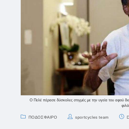
Ο Πελέ πέρασε δύσκολες στιγμές με την υγεία του αφού δι
φιλά
Post
Post
Post
ΠΟΔΟΣΦΑΙΡΟ
sportcycles team
category:
author:
publ