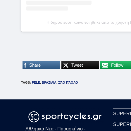
Η δημοσίευση κοινοποιήθηκε από το χρήστη P
Share
Tweet
Follow
TAGS
:
PELE
,
ΒΡΑΖΙΛΙΑ
,
ΣΆΟ ΠΆΟΛΟ
SUPER
SUPER
Αθλητικά Νέα - Παρασκήνιο -