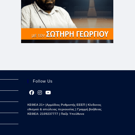
Follow Us
Opens
Opens
Opens
ΚΕΘΕΑ 21+ |Αρμόδιος Ρυθμιστής ΕΕΕΠ | Κίνδυνος
in
in
in
εθισμού & απώλειας περιουσίας | Γραμμή βοήθειας
a
a
a
ΚΕΘΕΑ: 2109237777 | Παίξε Υπεύθυνα
new
new
new
tab
tab
tab