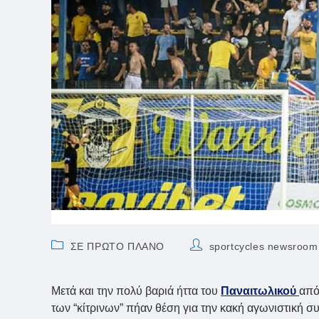
Post
Post
ΣΕ ΠΡΩΤΟ ΠΛΑΝΟ
sportcycles newsroom
category:
author:
Μετά και την πολύ βαριά ήττα του
Παναιτωλικού
από
των “κίτρινων” πήαν θέση για την κακή αγωνιστική 