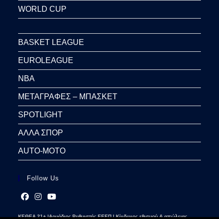
WORLD CUP
BASKET LEAGUE
EUROLEAGUE
NBA
ΜΕΤΑΓΡΑΦΕΣ – ΜΠΑΣΚΕΤ
SPOTLIGHT
ΑΛΛΑ ΣΠΟΡ
AUTO-MOTO
Follow Us
Opens
Opens
Opens
ΚΕΘΕΑ 21+ |Αρμόδιος Ρυθμιστής ΕΕΕΠ | Κίνδυνος εθισμού & απώλειας
in
in
in