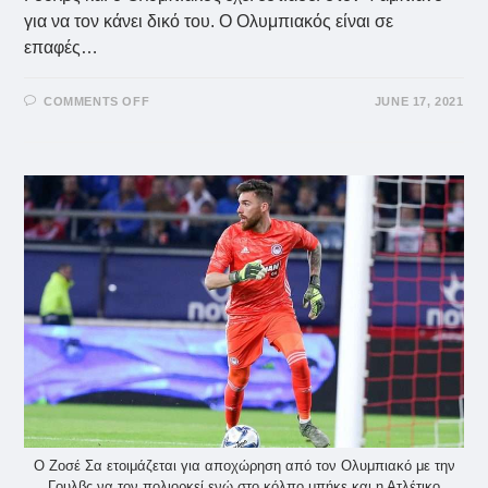
για να τον κάνει δικό του. Ο Ολυμπιακός είναι σε
επαφές…
ON
COMMENTS OFF
JUNE 17, 2021
ΖΟΣΈ
ΣΑ:
ΜΙΑ
ΑΝΆΣΑ
ΑΠΌ
ΤΗΝ
ΓΟΥΛΒΣ
–
ΠΑΊΡΝΕΙ
ΦΑΜΠΙΆΝΟ
Ο
ΟΛΥΜΠΙΑΚΌΣ
Ο Ζοσέ Σα ετοιμάζεται για αποχώρηση από τον Ολυμπιακό με την
Γουλβς να τον πολιορκεί ενώ στο κόλπο μπήκε και η Ατλέτικο