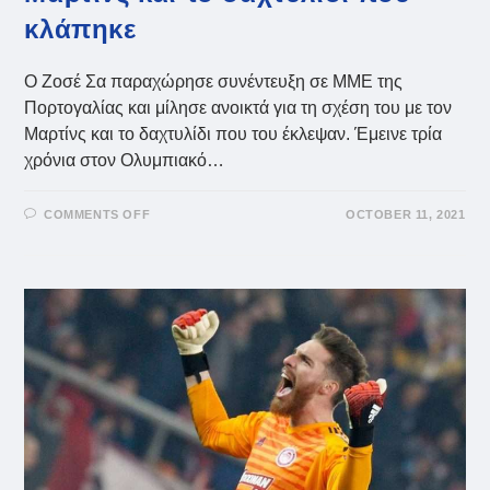
κλάπηκε
Ο Ζοσέ Σα παραχώρησε συνέντευξη σε ΜΜΕ της
Πορτογαλίας και μίλησε ανοικτά για τη σχέση του με τον
Μαρτίνς και το δαχτυλίδι που του έκλεψαν. Έμεινε τρία
χρόνια στον Ολυμπιακό…
ON
COMMENTS OFF
OCTOBER 11, 2021
ΖΟΣΈ
ΣΑ:
ΟΙ
ΚΑΚΈΣ
ΣΧΈΣΕΙΣ
ΜΕ
ΜΑΡΤΊΝΣ
ΚΑΙ
ΤΟ
ΔΑΧΤΥΛΊΔΙ
ΠΟΥ
ΚΛΆΠΗΚΕ