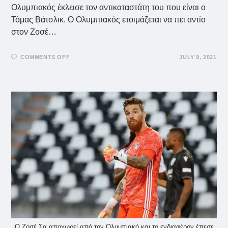
Ολυμπιακός έκλεισε τον αντικαταστάτη του που είναι ο
Τόμας Βάτσλικ. Ο Ολυμπιακός ετοιμάζεται να πει αντίο
στον Ζοσέ…
ON
COMMENTS OFF
JULY 9, 2021
ΖΟΣΈ
ΣΑ:
ΦΕΎΓΕΙ
ΓΙΑ
ΓΟΎΛΒΣ
–
ΈΚΛΕΙΣΕ
ΒΆΤΣΛΙΚ
Ο
ΟΛΥΜΠΙΑΚΌΣ
Ο Ζοσέ Σα αποχωρεί από τον Ολυμπιακό και το ενδιαφέρον έπεσε