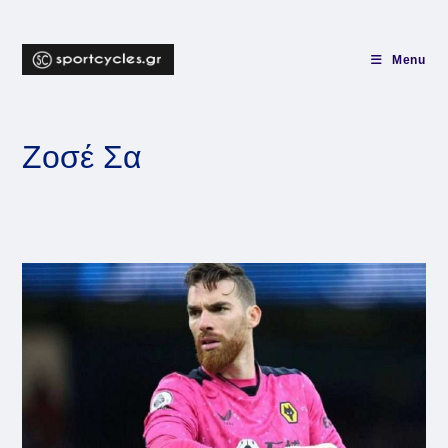
Skip
to
content
Menu
Ζοσέ Σα