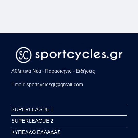
Η
ΠΟΛΩΝΊΑ
ΔΕΝ
ΠΆΕΙ
ΣΤΟ
ΜΠΑΡΆΖ
ΜΕ
ΤΗ
ΡΩΣΊΑ
–
ΣΚΛΗΡΈΣ
ΚΟΥΒΈΝΤΕΣ
ΣΈΖΝΙ
ΓΙΑ
ΤΟ
ΕΙΣΙΤΉΡΙΟ
ΤΟΥ
ΜΟΥΝΤΙΆΛ
Αθλητικά Νέα - Παρασκήνιο - Ειδήσεις
Email: sportcyclesgr@gmail.com
SUPERLEAGUE 1
SUPERLEAGUE 2
ΚΥΠΕΛΛΟ ΕΛΛΑΔΑΣ