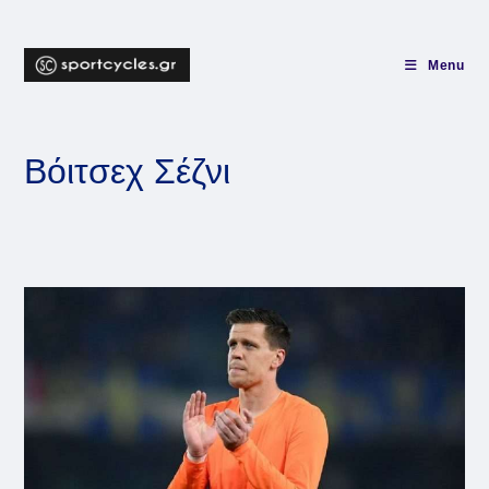
Skip
to
content
Menu
Βόιτσεχ Σέζνι