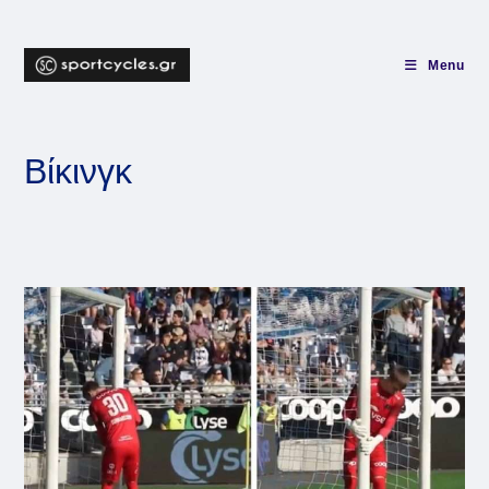
Skip
to
content
Menu
Βίκινγκ