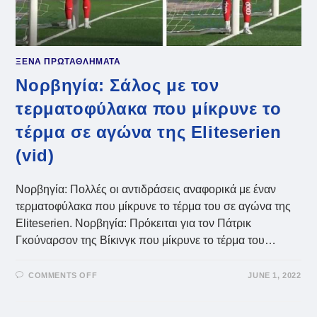
ΞΕΝΑ ΠΡΩΤΑΘΛΗΜΑΤΑ
Νορβηγία: Σάλος με τον
τερματοφύλακα που μίκρυνε το
τέρμα σε αγώνα της Eliteserien
(vid)
Νορβηγία: Πολλές οι αντιδράσεις αναφορικά με έναν
τερματοφύλακα που μίκρυνε το τέρμα του σε αγώνα της
Eliteserien. Νορβηγία: Πρόκειται για τον Πάτρικ
Γκούναρσον της Βίκινγκ που μίκρυνε το τέρμα του…
ON
COMMENTS OFF
JUNE 1, 2022
ΝΟΡΒΗΓΊΑ:
ΣΆΛΟΣ
ΜΕ
ΤΟΝ