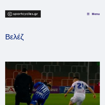
Skip
to
content
Menu
Βελέζ