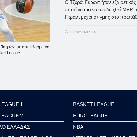
Ο Τζεράι Γκραντ ήταν εξαιρετικ
αποτέλεσμα να αναδειχθεί MVP τ
Γκραντ μέχρι στιγμής στο πρωτ
ON
COMMENTS OFF
O
ΤΖΕΡΆΙ
ΓΚΡΑΝΤ
ν Πατρών, με αποτέλεσμα να
ΑΝΑΔΕΊΧΘΗΚΕ
MVP
ket League.
ΤΗΣ
17ΗΣ
ΑΓΩΝΙΣΤΙΚΉΣ!
LEAGUE 1
BASKET LEAGUE
LEAGUE 2
EUROLEAGUE
ΛΟ ΕΛΛΑΔΑΣ
NBA