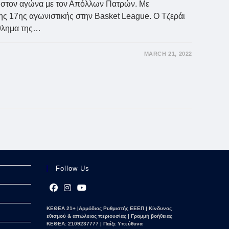
ός στον αγώνα με τον Απόλλων Πατρών. Mε
ης 17ης αγωνιστικής στην Basket League. Ο Τζεράι
άθλημα της…
MARCH 21, 2022
Follow Us
Opens
Opens
Opens
ΚΕΘΕΑ 21+ |Αρμόδιος Ρυθμιστής ΕΕΕΠ | Κίνδυνος
in
in
in
εθισμού & απώλειας περιουσίας | Γραμμή βοήθειας
a
a
a
ΚΕΘΕΑ: 2109237777 | Παίξε Υπεύθυνα