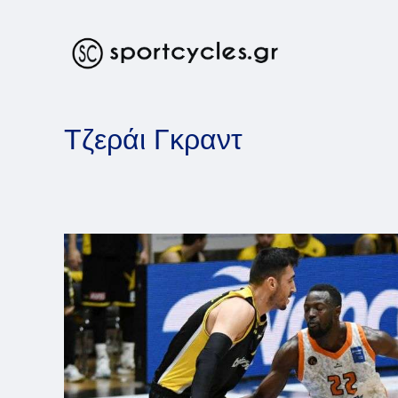
Skip
to
content
Τζεράι Γκραντ