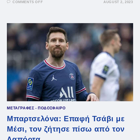
ON
COMMENTS OFF
AUGUST 2, 2023
Ο
ΤΣΆΒΙ
ΕΊΝΑΙ
ΑΠΟΓΟΗΤΕΥΜΈΝΟΣ
ΑΠΌ
ΤΗΝ
ΑΠΟΧΏΡΗΣΗ
ΤΟΥ
ΝΤΕΜΠΕΛΈ
ΜΕΤΑΓΡΑΦΕΣ - ΠΟΔΟΣΦΑΙΡΟ
Μπαρτσελόνα: Επαφή Τσάβι με
Μέσι, τον ζήτησε πίσω από τον
Λαπόρτα