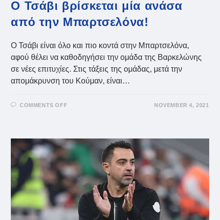
Ο Τσάβι βρίσκεται μία ανάσα
από την Μπαρτσελόνα!
Ο Τσάβι είναι όλο και πιο κοντά στην Μπαρτσελόνα,
αφού θέλει να καθοδηγήσει την ομάδα της Βαρκελώνης
σε νέες επιτυχίες. Στις τάξεις της ομάδας, μετά την
απομάκρυνση του Κούμαν, είναι…
ON
COMMENTS OFF
NOVEMBER 4, 2021
Ο
ΤΣΆΒΙ
ΒΡΊΣΚΕΤΑΙ
ΜΊΑ
ΑΝΆΣΑ
ΑΠΌ
ΤΗΝ
ΜΠΑΡΤΣΕΛΌΝΑ!