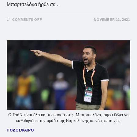
Μπαρτσελόνα ήρθε σε…
ON
COMMENTS OFF
NOVEMBER 12, 2021
Η
ΜΠΑΡΤΣΕΛΌΝΑ
ΉΡΘΕ
ΣΕ
ΣΥΜΦΩΝΊΑ
ΜΕ
ΤΟΝ
ΝΤΆΝΙ
ΆΛΒΕΣ
Ο Τσάβι είναι όλο και πιο κοντά στην Μπαρτσελόνα, αφού θέλει να
καθοδηγήσει την ομάδα της Βαρκελώνης σε νέες επιτυχίες.
ΠΟΔΟΣΦΑΙΡΟ