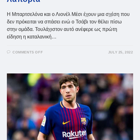
Η Μπαρτσελόνα και ο Λιονέλ Μέσι έχουν μια σχέση που
δεν πρόκειται να σπάσει ενώ ο Τσάβι τον θέλει πίσω
στην ομάδα. Τουλάχιστον αυτό ανέφερε ως πρώτη
είδηση η καταλανική…
ON
COMMENTS OFF
JULY 25, 2022
ΜΠΑΡΤΣΕΛΌΝΑ:
ΕΠΑΦΉ
ΤΣΆΒΙ
ΜΕ
ΜΈΣΙ,
ΤΟΝ
ΖΉΤΗΣΕ
ΠΊΣΩ
ΑΠΌ
ΤΟΝ
ΛΑΠΌΡΤΑ