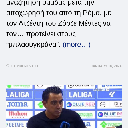
αναζήτηση ομάδας μετά την
αποχώρησή του από τη Ρόμα, με
τον Ατζέντη του Ζόρζε Μέντες να
τον… προτείνει στους
“μπλαουγκράνα”.
(more…)
ON
COMMENTS OFF
JANUARY 18, 2024
ΠΡΟΤΆΘΗΚΕ
ΣΤΗΝ
ΜΠΑΡΤΣΕΛΌΝΑ
Ο
ΜΟΥΡΊΝΙΟ