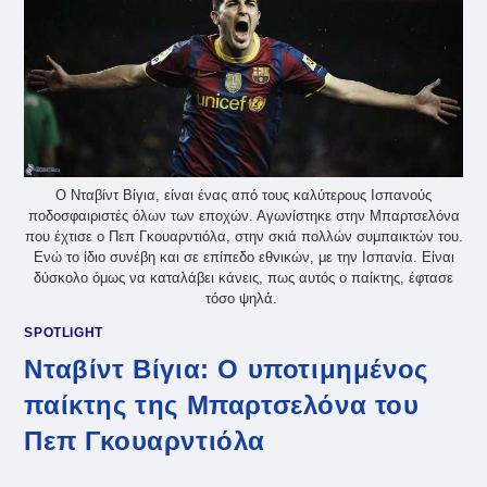
Ο Νταβίντ Βίγια, είναι ένας από τους καλύτερους Ισπανούς
ποδοσφαιριστές όλων των εποχών. Αγωνίστηκε στην Μπαρτσελόνα
που έχτισε ο Πεπ Γκουαρντιόλα, στην σκιά πολλών συμπαικτών του.
Ενώ το ίδιο συνέβη και σε επίπεδο εθνικών, με την Ισπανία. Είναι
δύσκολο όμως να καταλάβει κάνεις, πως αυτός ο παίκτης, έφτασε
τόσο ψηλά.
SPOTLIGHT
Νταβίντ Βίγια: Ο υποτιμημένος
παίκτης της Μπαρτσελόνα του
Πεπ Γκουαρντιόλα