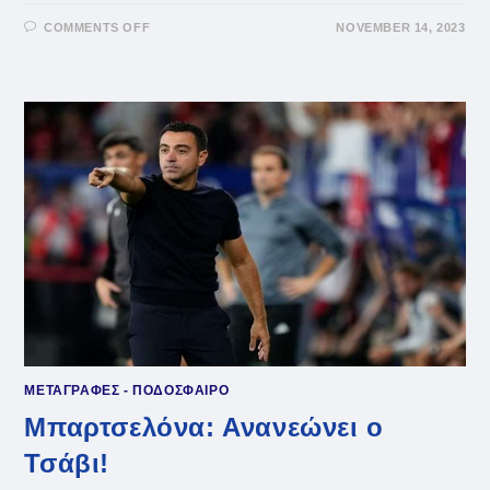
ON
COMMENTS OFF
NOVEMBER 14, 2023
ΤΣΆΒΙ:
ΒΟΎΡΚΩΣΕ
ΣΤΗ
ΣΥΝΈΝΤΕΥΞΗ
ΤΎΠΟΥ
ΜΕΤΑΓΡΑΦΕΣ - ΠΟΔΟΣΦΑΙΡΟ
Μπαρτσελόνα: Ανανεώνει ο
Τσάβι!