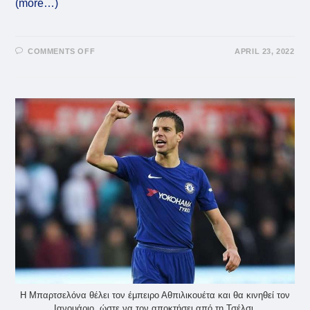
(more…)
ON
COMMENTS OFF
APRIL 23, 2022
ΝΤΑΒΊΝΤ
ΒΊΓΙΑ:
Ο
ΥΠΟΤΙΜΗΜΈΝΟΣ
ΠΑΊΚΤΗΣ
ΤΗΣ
ΜΠΑΡΤΣΕΛΌΝΑ
ΤΟΥ
ΠΕΠ
ΓΚΟΥΑΡΝΤΙΌΛΑ
Η Μπαρτσελόνα θέλει τον έμπειρο Αθπιλικουέτα και θα κινηθεί τον
Ιανουάριο, ώστε να τον αποκτήσει από τη Τσέλσι.