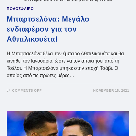
ΠΟΔΟΣΦΑΙΡΟ
Μπαρτσελόνα: Μεγάλο
ενδιαφέρον για τον
Αθπιλικουέτα!
Η Μπαρτσελόνα θέλει τον έμπειρο Αθπιλικουέτα και θα
κινηθεί τον Ιανουάριο, ώστε να τον αποκτήσει από τη
Τσέλσι. Η Μπαρτσελόνα μπήκε στην εποχή Τσάβι. Ο
οποίος από τις πρώτες μέρες…
ON
COMMENTS OFF
NOVEMBER 15, 2021
ΜΠΑΡΤΣΕΛΌΝΑ:
ΜΕΓΆΛΟ
ΕΝΔΙΑΦΈΡΟΝ
ΓΙΑ
ΤΟΝ
ΑΘΠΙΛΙΚΟΥΈΤΑ!