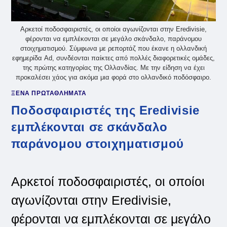
Αρκετοί ποδοσφαιριστές, οι οποίοι αγωνίζονται στην Eredivisie,
φέρονται να εμπλέκονται σε μεγάλο σκάνδαλο, παράνομου
στοιχηματισμού. Σύμφωνα με ρεπορτάζ που έκανε η ολλανδική
εφημερίδα Ad, συνδέονται παίκτες από πολλές διαφορετικές ομάδες,
της πρώτης κατηγορίας της Ολλανδίας. Με την είδηση να έχει
προκαλέσει χάος για ακόμα μια φορά στο ολλανδικό ποδόσφαιρο.
ΞΕΝΑ ΠΡΩΤΑΘΛΗΜΑΤΑ
Ποδοσφαιριστές της Eredivisie
εμπλέκονται σε σκάνδαλο
παράνομου στοιχηματισμού
Αρκετοί ποδοσφαιριστές, οι οποίοι
αγωνίζονται στην Eredivisie,
φέρονται να εμπλέκονται σε μεγάλο