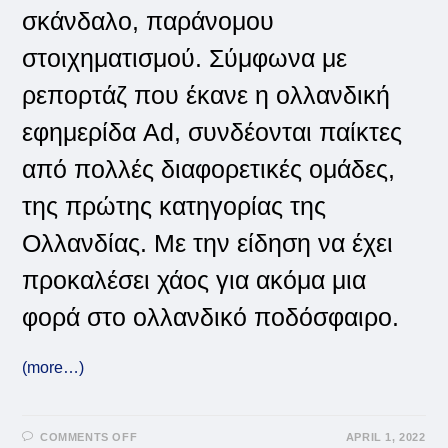
σκάνδαλο, παράνομου
στοιχηματισμού. Σύμφωνα με
ρεπορτάζ που έκανε η ολλανδική
εφημερίδα Ad, συνδέονται παίκτες
από πολλές διαφορετικές ομάδες,
της πρώτης κατηγορίας της
Ολλανδίας. Με την είδηση να έχει
προκαλέσει χάος για ακόμα μια
φορά στο ολλανδικό ποδόσφαιρο.
(more…)
ON
COMMENTS OFF
APRIL 1, 2022