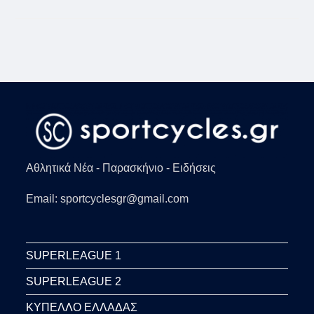
ΠΟΔΟΣΦΑΙΡΙΣΤΈΣ
ΤΗΣ
EREDIVISIE
ΕΜΠΛΈΚΟΝΤΑΙ
ΣΕ
ΣΚΆΝΔΑΛΟ
ΠΑΡΆΝΟΜΟΥ
ΣΤΟΙΧΗΜΑΤΙΣΜΟΎ
Αθλητικά Νέα - Παρασκήνιο - Ειδήσεις
Email: sportcyclesgr@gmail.com
SUPERLEAGUE 1
SUPERLEAGUE 2
ΚΥΠΕΛΛΟ ΕΛΛΑΔΑΣ