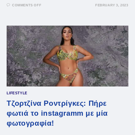
ON
COMMENTS OFF
FEBRUARY 3, 2023
BEYONCE:
ΑΠΟΚΑΛΥΠΤΙΚΉ
ΌΣΟ
ΠΟΤΈ
ΣΤΟ
ΝΈΟ
ΤΗΣ
PROJECT
(+VID)
LIFESTYLE
Τζορτζίνα Ροντρίγκες: Πήρε
φωτιά το instagramm με μία
φωτογραφία!