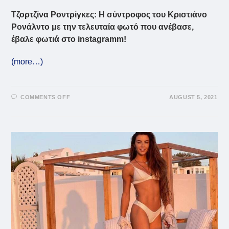
Τζορτζίνα Ροντρίγκες: Η σύντροφος του Κριστιάνο
Ρονάλντο με την τελευταία φωτό που ανέβασε,
έβαλε φωτιά στο instagramm!
(more…)
ON
COMMENTS OFF
AUGUST 5, 2021
ΤΖΟΡΤΖΊΝΑ
ΡΟΝΤΡΊΓΚΕΣ:
ΠΉΡΕ
ΦΩΤΙΆ
ΤΟ
INSTAGRAMM
ΜΕ
ΜΊΑ
ΦΩΤΟΓΡΑΦΊΑ!