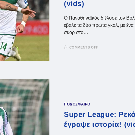
(vids)
Ο Παναθηναϊκός διέλυσε τον Βόλ
έβαλε τα δύο πρώτα γκολ, με ένα 
σκορ στο…
ON
COMMENTS OFF
ΠΑΝΑΘΗΝΑΪΚΌΣ
VIRAL
ΤΟ
ΓΚΟΛ
ΤΟΥ
ΠΑΛΆΣΙΟΣ
ΣΤΟΝ
ΒΌΛΟ
–
ΠΟΛΛΆ
ΤΑ
ΡΕΚΌΡ
ΠΟΥ
ΔΕΊΧΝΟΥΝ
ΠΟΔΟΣΦΑΙΡΟ
ΠΡΩΤΆΘΛΗΜΑ
(VIDS)
Super League: Ρεκ
έγραψε ιστορία! (vi