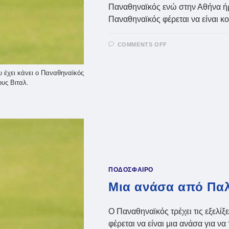
Παναθηναϊκός ενώ στην Αθήνα ήρ
Παναθηναϊκός φέρεται να είναι 
ON
COMMENTS OFF
ΠΑΛΆΣΙΟΣ:
«ΒΉΜΑ
ΜΠΡΟΣΤΆ
ΓΙΑ
 έχει κάνει ο Παναθηναϊκός
ΜΈΝΑ
υς Βιταλ.
Ο
ΠΑΝΑΘΗΝΑΪΚΌΣ
–
ΉΡΘΕ
Ο
ΒΙΤΆΛ
(VID)
ΠΟΔΟΣΦΑΙΡΟ
Μια ανάσα από Παλ
Ο Παναθηναϊκός τρέχει τις εξελίξ
φέρεται να είναι μια ανάσα για να 