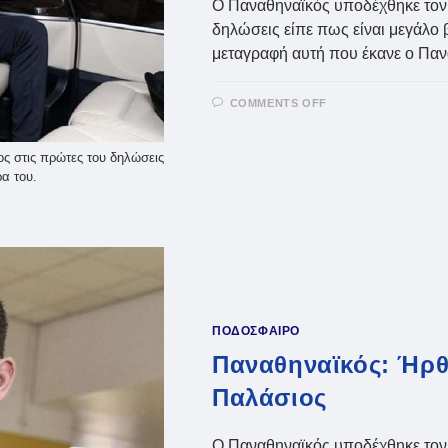
Ο Παναθηναϊκός υποδέχθηκε τον 
δηλώσεις είπε πως είναι μεγάλο βή
μεταγραφή αυτή που έκανε ο Πα
ON
COMMENTS OFF
ΠΑΝΑΘΗΝΑΪΚΌΣ
ΉΡΘΕ
Ο
ΠΑΛΆΣΙΟΣ
ς στις πρώτες του δηλώσεις
–
ρα του.
«ΜΕΓΆΛΟ
ΒΉΜΑ
ΣΤΗΝ
ΚΑΡΙΈΡΑ
ΜΟΥ»
ΠΟΔΟΣΦΑΙΡΟ
Παναθηναϊκός: Ήρθ
Παλάσιος
Ο Παναθηναϊκός υποδέχθηκε τον