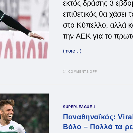
εκτός δράσης 3 εβδο
επιθετικός θα χάσει 
στο Κύπελλο, αλλά κ
την ΑΕΚ για το πρω
(more…)
ON
COMMENTS OFF
ΠΑΝΑΘΗΝΑΪΚΌΣ
ΧΆΝΕΙ
ΤΑ
ΝΤΈΡΜΠΙ
Ο
ΠΑΛΆΣΙΟΣ!
SUPERLEAGUE 1
Παναθηναϊκός: Vira
Βόλο – Πολλά τα ρ