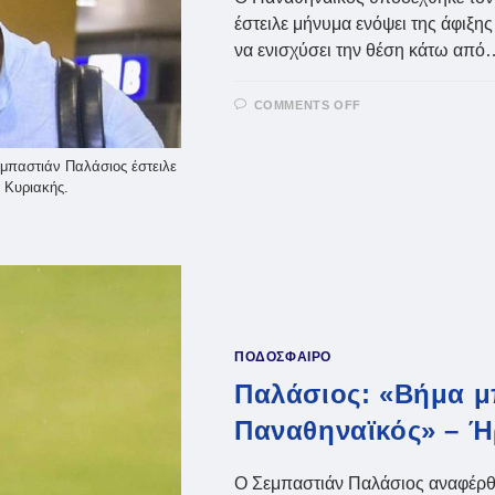
έστειλε μήνυμα ενόψει της άφιξης
να ενισχύσει την θέση κάτω από
ON
COMMENTS OFF
ΠΑΝΑΘΗΝΑΪΚΌΣ
ΉΡΘΕ
Ο
ΜΠΡΙΝΙΌΛΙ
μπαστιάν Παλάσιος έστειλε
–
 Κυριακής.
ΜΉΝΥΜΑ
ΑΠΌ
ΠΑΛΆΣΙΟΣ
ΠΟΔΟΣΦΑΙΡΟ
Παλάσιος: «Βήμα μ
Παναθηναϊκός» – Ήρ
Ο Σεμπαστιάν Παλάσιος αναφέρθη