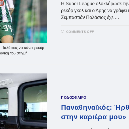
Η Super League ολοκλήρωσε την κ
ρεκόρ γκολ και ο Άρης να γράφει 
Σεμπαστιάν Παλάσιος έχει…
ON
COMMENTS OFF
SUPER
LEAGUE:
ΡΕΚΌΡ
ΓΚΟΛ
ν Παλάσιος να κάνει ρεκόρ
Ο
ονική του στιγμή.
ΠΑΛΆΣΙΟΣ
–
Ο
ΆΡΗΣ
ΈΓΡΑΨΕ
ΙΣΤΟΡΊΑ!
(VIDS)
ΠΟΔΟΣΦΑΙΡΟ
Παναθηναϊκός: Ήρθ
στην καριέρα μου»