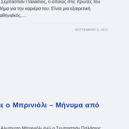
Σεμπαστιάν Παλάσιος, ο οποίος στις πρώτες του
μα για την καριέρα του. Είναι μια εξαιρετική
ναθηναϊκός.…
SEPTEMBER 5, 2021
:
ε ο Μπρινιόλι – Μήνυμα από
 Αλμπερτο Μπρινιόλι ενώ ο Σεμπαστιάν Παλάσιος