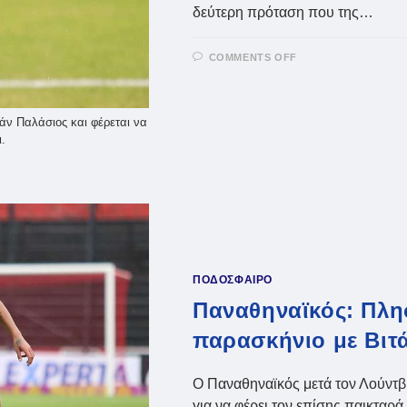
δεύτερη πρόταση που της…
ON
COMMENTS OFF
ΜΙΑ
ΑΝΆΣΑ
ΑΠΌ
ΠΑΛΆΣΙΟΣ
Ο
ιάν Παλάσιος και φέρεται να
ΠΑΝΑΘΗΝΑΪΚΌΣ
(VID)
.
ΠΟΔΟΣΦΑΙΡΟ
Παναθηναϊκός: Πλησ
παρασκήνιο με Βιτά
Ο Παναθηναϊκός μετά τον Λούντβισ
για να φέρει τον επίσης παικταρ