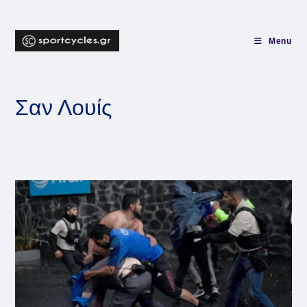
Skip
to
content
Menu
Σαν Λουίς