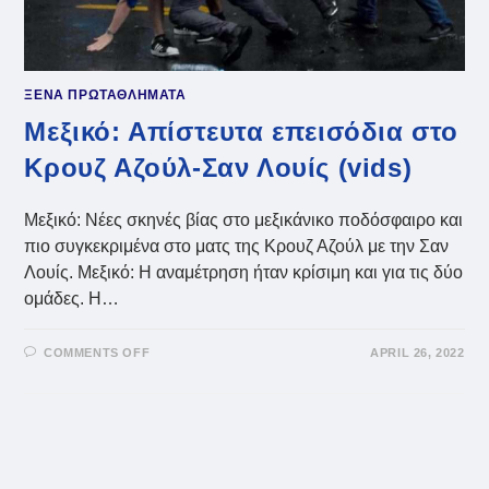
ΞΕΝΑ ΠΡΩΤΑΘΛΗΜΑΤΑ
Μεξικό: Απίστευτα επεισόδια στο
Κρουζ Αζούλ-Σαν Λουίς (vids)
Μεξικό: Νέες σκηνές βίας στο μεξικάνικο ποδόσφαιρο και
πιο συγκεκριμένα στο ματς της Κρουζ Αζούλ με την Σαν
Λουίς. Μεξικό: Η αναμέτρηση ήταν κρίσιμη και για τις δύο
ομάδες. Η…
ON
COMMENTS OFF
APRIL 26, 2022
ΜΕΞΙΚΌ:
ΑΠΊΣΤΕΥΤΑ
ΕΠΕΙΣΌΔΙΑ
ΣΤΟ
ΚΡΟΥΖ
ΑΖΟΎΛ-
ΣΑΝ
ΛΟΥΊΣ
(VIDS)