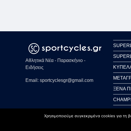
SUPER
SUPER
Αθλητικά Νέα - Παρασκήνιο -
ΚΥΠΕΛ
Ειδήσεις
ΜΕΤΑΓΡ
Email: sportcyclesgr@gmail.com
ΞΕΝΑ 
CHAMP
WORLD
Χρησιμοποιούμε συγκεκριμένα cookies για τη β