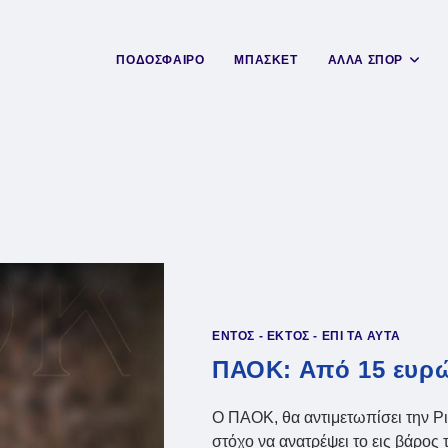
ΠΟΔΟΣΦΑΙΡΟ
ΜΠΑΣΚΕΤ
ΑΛΛΑ ΣΠΟΡ
ΕΝΤΟΣ - ΕΚΤΟΣ - ΕΠΙ ΤΑ ΑΥΤΑ
ΠΑΟΚ: Από 15 ευρώ 
Ο ΠΑΟΚ, θα αντιμετωπίσει την Ρι
στόχο να ανατρέψει το εις βάρος