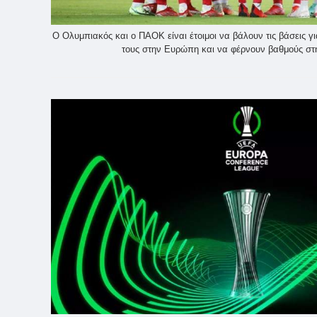
Ο Ολυμπιακός και ο ΠΑΟΚ είναι έτοιμοι να βάλουν τις βάσεις γ
τους στην Ευρώπη και να φέρνουν βαθμούς στ