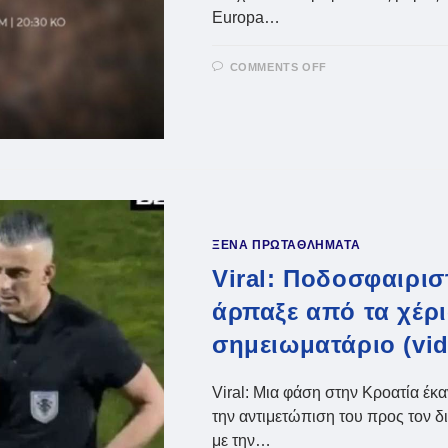
Europa…
ON
COMMENTS OFF
ΠΑΟΚ:
ΑΠΌ
15
ΕΥΡΏ
ΤΑ
ΕΙΣΙΤΉΡΙΑ
ΜΕ
ΡΙΈΚΑ
ΞΕΝΑ ΠΡΩΤΑΘΛΗΜΑΤΑ
Viral: Ποδοσφαιρισ
άρπαξε από τα χέρι
σημειωματάριο (vid
Viral: Μια φάση στην Κροατία έκ
την αντιμετώπιση του προς τον δια
με την…