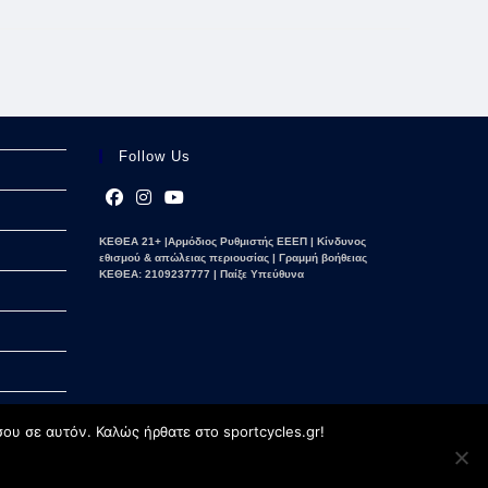
Follow Us
Opens
Opens
Opens
ΚΕΘΕΑ 21+ |Αρμόδιος Ρυθμιστής ΕΕΕΠ | Κίνδυνος
in
in
in
εθισμού & απώλειας περιουσίας | Γραμμή βοήθειας
a
a
a
ΚΕΘΕΑ: 2109237777 | Παίξε Υπεύθυνα
new
new
new
tab
tab
tab
ου σε αυτόν. Καλώς ήρθατε στο sportcycles.gr!