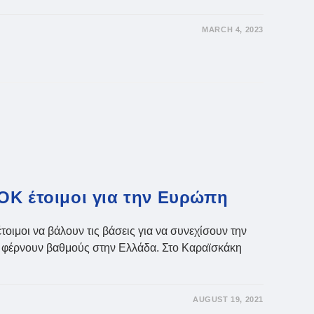
MARCH 4, 2023
ΉΣ
Ο
ΟΚ έτοιμοι για την Ευρώπη
οιμοι να βάλουν τις βάσεις για να συνεχίσουν την
 φέρνουν βαθμούς στην Ελλάδα. Στο Καραϊσκάκη
AUGUST 19, 2021