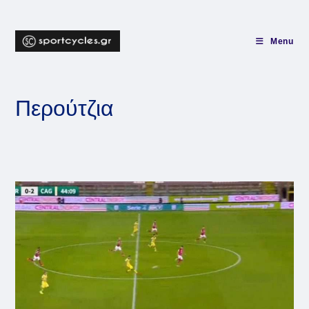
Skip
to
content
Menu
Περούτζια