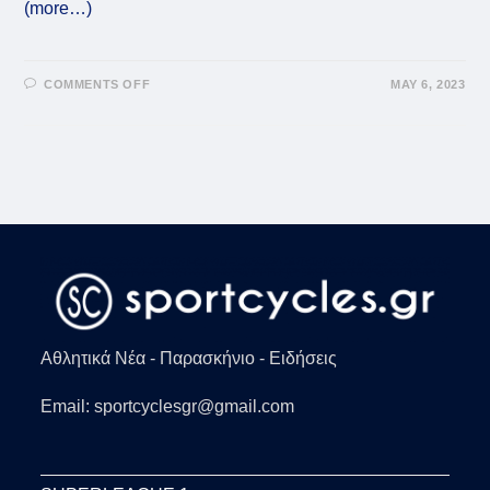
(more…)
ON
COMMENTS OFF
MAY 6, 2023
VIRAL:
ΑΠΊΘΑΝΟ
ΓΚΟΛ
ΣΤΟ
ΠΕΡΟΎΤΖΙΑ
–
ΚΆΛΙΑΡΙ
ΓΙΑ
ΤΗΝ
SERIE
B
–
Ο
ΈΛΛΗΝΑΣ
ΠΟΥ
ΒΡΉΚΕ
ΔΊΧΤΥΑ
(VID)
Αθλητικά Νέα - Παρασκήνιο - Ειδήσεις
Email: sportcyclesgr@gmail.com