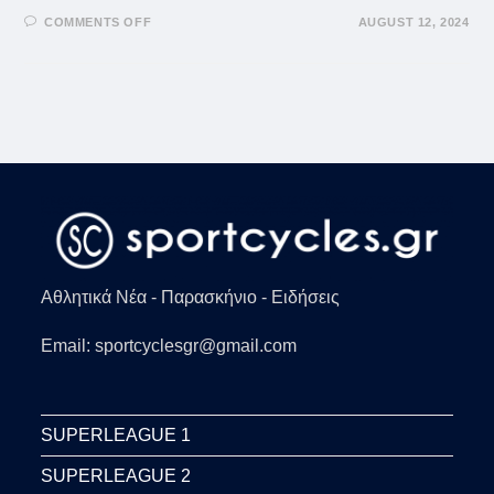
ON
COMMENTS OFF
AUGUST 12, 2024
PREMIER
LEAGUE:
ΧΑΜΌΣ
ΓΙΑ
ΤΟΝ
ΠΑΊΧΤΗ
ΠΟΥ
ΈΚΑΝΕ
ΧΡΉΣΗ
ΧΊΠΙ
ΚΡΑΚ
Αθλητικά Νέα - Παρασκήνιο - Ειδήσεις
Email: sportcyclesgr@gmail.com
SUPERLEAGUE 1
SUPERLEAGUE 2