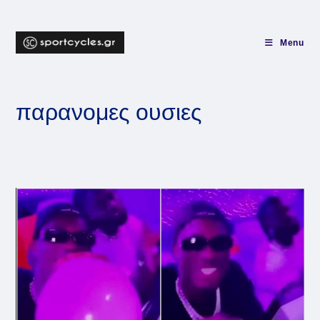
Skip
to
content
Menu
παρανομες ουσιες