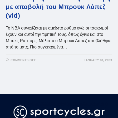
με αποβολή του Μπρουκ Λόπεζ
(vid)
To NBA συνεχίζεται με αμείωτο ρυθμό ενώ οι τσακωμοί
έχουν και αυτοί την τιμητική τους, όπως έγινε και στο
Μπακς-Ράπτορς. Μάλιστα ο Μπρουκ Λόπεζ αποβλήθηκε
από το ματς. Πιο συγκεκριμένα…
ON
COMMENTS OFF
JANUARY 18, 2023
NBA:
ΧΑΜΌΣ
ΣΤΟ
ΜΠΑΚΣ-
ΡΆΠΤΟΡΣ
ΜΕ
ΑΠΟΒΟΛΉ
ΤΟΥ
ΜΠΡΟΥΚ
ΛΌΠΕΖ
(VID)