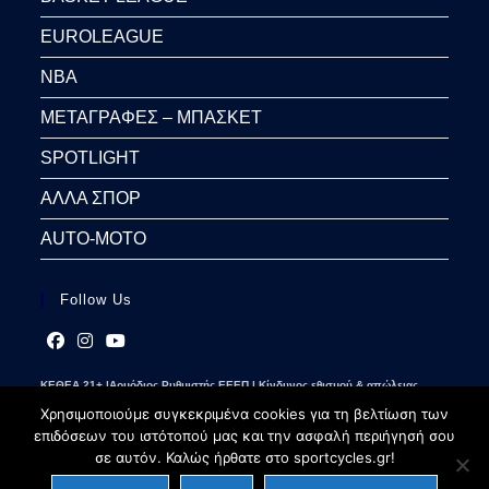
EUROLEAGUE
NBA
ΜΕΤΑΓΡΑΦΕΣ – ΜΠΑΣΚΕΤ
SPOTLIGHT
ΑΛΛΑ ΣΠΟΡ
AUTO-MOTO
Follow Us
Opens
Opens
Opens
ΚΕΘΕΑ 21+ |Αρμόδιος Ρυθμιστής ΕΕΕΠ | Κίνδυνος εθισμού & απώλειας
in
in
in
περιουσίας | Γραμμή βοήθειας ΚΕΘΕΑ: 2109237777 | Παίξε Υπεύθυνα
a
a
a
Χρησιμοποιούμε συγκεκριμένα cookies για τη βελτίωση των
new
new
new
επιδόσεων του ιστότοπού μας και την ασφαλή περιήγησή σου
tab
tab
tab
σε αυτόν. Καλώς ήρθατε στο sportcycles.gr!