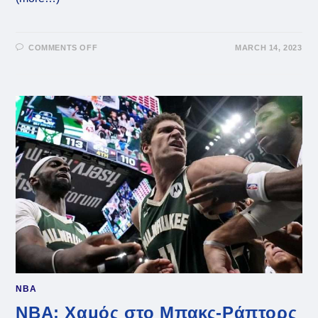
ON
COMMENTS OFF
MARCH 14, 2023
NBA:
ΠΑΊΞΑΝ
ΞΎΛΟ
ΓΙΑ
ΧΆΡΗ
ΤΟΥ
ΓΙΆΝΝΗ
(+VID)
NBA
NBA: Χαμός στο Μπακς-Ράπτορς