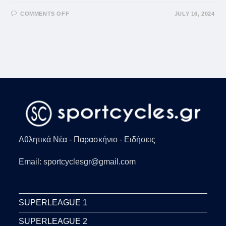
ON
COMMENTS OFF
JULY 16, 2024
ΑΕΚ:
ΑΝΑΝΈΩΣΕ
ΓΙΑ
ΤΑ
ΕΠΌΜΕΝΑ
2
ΧΡΌΝΙΑ
ΜΕ
ΤΟΝ
ΚΟΥΖΜΊΝΣΚΑΣ
Αθλητικά Νέα - Παρασκήνιο - Ειδήσεις
Email: sportcyclesgr@gmail.com
SUPERLEAGUE 1
SUPERLEAGUE 2