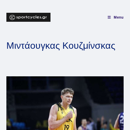
Skip
to
content
Menu
Μιντάουγκας Κουζμίνσκας