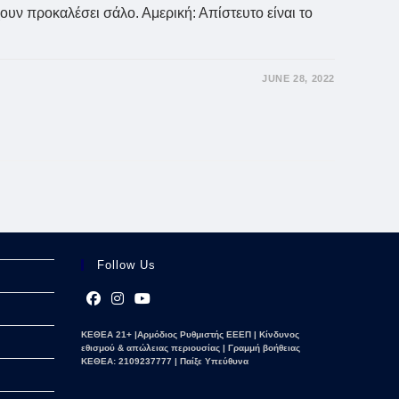
έχουν προκαλέσει σάλο. Αμερική: Απίστευτο είναι το
JUNE 28, 2022
Follow Us
Opens
Opens
Opens
ΚΕΘΕΑ 21+ |Αρμόδιος Ρυθμιστής ΕΕΕΠ | Κίνδυνος
in
in
in
εθισμού & απώλειας περιουσίας | Γραμμή βοήθειας
a
a
a
ΚΕΘΕΑ: 2109237777 | Παίξε Υπεύθυνα
new
new
new
tab
tab
tab