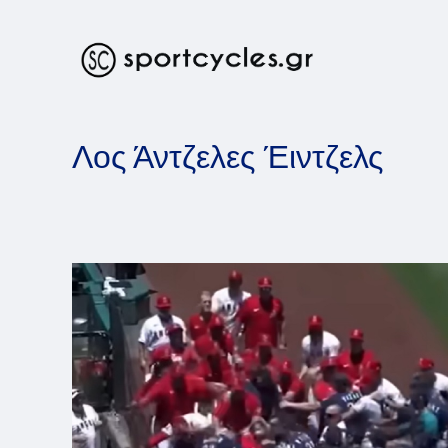
Skip
to
content
Λος Άντζελες Έιντζελς